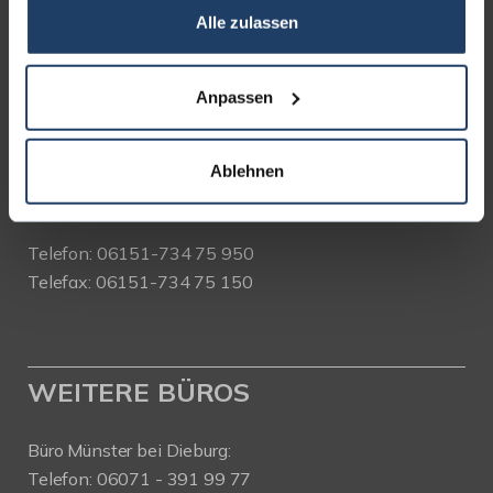
Alle zulassen
terrakon Immobilienberatung
Bad Nauheimer Straße 4
64289 Darmstadt
Anpassen
Bürozeiten:
Mo. - Fr. 9.00 - 18.00 Uhr
Ablehnen
Sa. + So. nach Vereinbarung
Telefon: 06151-734 75 950
Telefax: 06151-734 75 150
WEITERE BÜROS
Büro Münster bei Dieburg:
Telefon: 06071 - 391 99 77