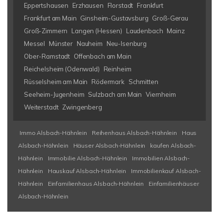
Eppertshausen
Erzhausen
Florstadt
Frankfurt
Frankfurt am Main
Ginsheim-Gustavsburg
Groß-Gerau
Groß-Zimmern
Langen (Hessen)
Laudenbach
Mainz
Messel
Münster
Nauheim
Neu-Isenburg
Ober-Ramstadt
Offenbach am Main
Reichelsheim (Odenwald)
Reinheim
Rüsselsheim am Main
Rödermark
Schmitten
Seeheim-Jugenheim
Sulzbach am Main
Viernheim
Weiterstadt
Zwingenberg
Immo Alsbach-Hähnlein
Reihenhaus Alsbach-Hähnlein
Haus
Alsbach-Hähnlein
Häuser Alsbach-Hähnlein
kaufen Alsbach-
Hähnlein
Immobilie Alsbach-Hähnlein
Immobilien Alsbach-
Hähnlein
Hauskauf Alsbach-Hähnlein
Immobilienkauf Alsbach-
Hähnlein
Einfamilienhaus Alsbach-Hähnlein
Einfamilienhäuser
Alsbach-Hähnlein