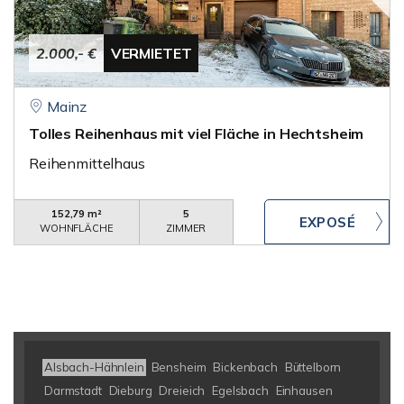
2.000,- €
VERMIETET
Mainz
Tolles Reihenhaus mit viel Fläche in Hechtsheim
Reihenmittelhaus
152,79 m²
5
WOHNFLÄCHE
ZIMMER
Alsbach-Hähnlein
Bensheim
Bickenbach
Büttelborn
Darmstadt
Dieburg
Dreieich
Egelsbach
Einhausen