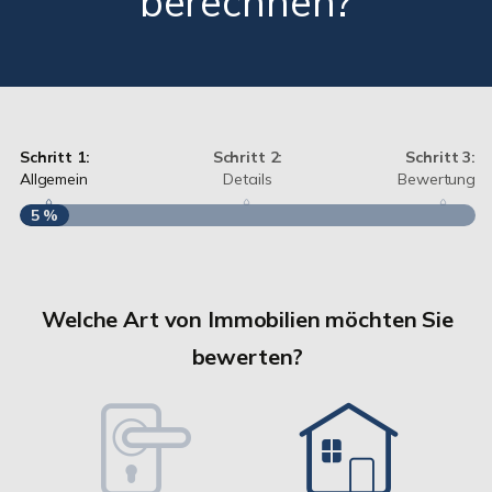
berechnen?
Schritt 1:
Schritt 2:
Schritt 3:
Allgemein
Details
Bewertung
5 %
S
A
Welche Art von Immobilien möchten Sie
bewerten?
W
<