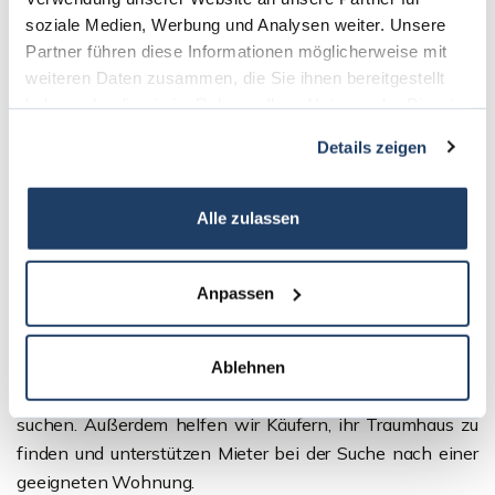
soziale Medien, Werbung und Analysen weiter. Unsere
Partner führen diese Informationen möglicherweise mit
weiteren Daten zusammen, die Sie ihnen bereitgestellt
haben oder die sie im Rahmen Ihrer Nutzung der Dienste
gesammelt haben.
Details zeigen
Wir unterstützen Sie als
Alle zulassen
Immobilienberater in Darmstadt
Als Immobilienberater legen wir großen Wert auf die
Anpassen
Zufriedenheit unserer Kunden. Unsere Immobilienmakler
unterstützen alle Eigentümer, die zum Beispiel ihre
geerbte Immobilie verkaufen
möchten und einen
Ablehnen
passenden Käufer in Darmstadt oder der Umgebung
suchen. Außerdem helfen wir Käufern, ihr Traumhaus zu
finden und unterstützen Mieter bei der Suche nach einer
geeigneten Wohnung.