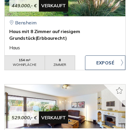
449.000,- €
VERKAUFT
Bensheim
Haus mit 8 Zimmer auf riesigem
Grundstück(Erbbaurecht)
Haus
154 m²
8
WOHNFLÄCHE
ZIMMER
529.000,- €
VERKAUFT