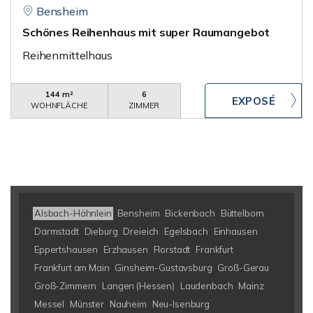
Bensheim
Schönes Reihenhaus mit super Raumangebot
Reihenmittelhaus
144 m²
6
WOHNFLÄCHE
ZIMMER
Alsbach-Hähnlein
Bensheim
Bickenbach
Büttelborn
Darmstadt
Dieburg
Dreieich
Egelsbach
Einhausen
Eppertshausen
Erzhausen
Florstadt
Frankfurt
Frankfurt am Main
Ginsheim-Gustavsburg
Groß-Gerau
Groß-Zimmern
Langen (Hessen)
Laudenbach
Mainz
Messel
Münster
Nauheim
Neu-Isenburg