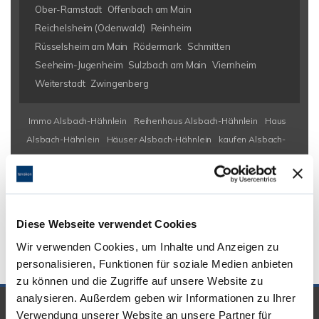
Ober-Ramstadt
Offenbach am Main
Reichelsheim (Odenwald)
Reinheim
Rüsselsheim am Main
Rödermark
Schmitten
Seeheim-Jugenheim
Sulzbach am Main
Viernheim
Weiterstadt
Zwingenberg
Immo Alsbach-Hähnlein
Reihenhaus Alsbach-Hähnlein
Haus
Alsbach-Hähnlein
Häuser Alsbach-Hähnlein
kaufen Alsbach-
Hähnlein
Immobilie Alsbach-Hähnlein
Immobilien Alsbach-
Hähnlein
Hauskauf Alsbach-Hähnlein
Immobilienkauf Alsbach-
Hähnlein
Einfamilienhaus Alsbach-Hähnlein
Einfamilienhäuser
Alsbach-Hähnlein
Diese Webseite verwendet Cookies
Wir verwenden Cookies, um Inhalte und Anzeigen zu
personalisieren, Funktionen für soziale Medien anbieten
zu können und die Zugriffe auf unsere Website zu
analysieren. Außerdem geben wir Informationen zu Ihrer
UNSERE PARTNER &
Verwendung unserer Website an unsere Partner für