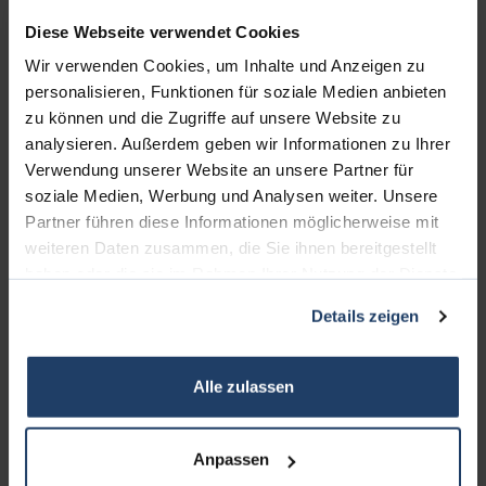
Diese Webseite verwendet Cookies
Wir verwenden Cookies, um Inhalte und Anzeigen zu
personalisieren, Funktionen für soziale Medien anbieten
zu können und die Zugriffe auf unsere Website zu
analysieren. Außerdem geben wir Informationen zu Ihrer
Verwendung unserer Website an unsere Partner für
soziale Medien, Werbung und Analysen weiter. Unsere
KONTAKT
Partner führen diese Informationen möglicherweise mit
weiteren Daten zusammen, die Sie ihnen bereitgestellt
terrakon Immobilienberatung
haben oder die sie im Rahmen Ihrer Nutzung der Dienste
Bad Nauheimer Straße 4
gesammelt haben.
Details zeigen
64289 Darmstadt
Bürozeiten:
Alle zulassen
Mo. - Fr. 9.00 - 18.00 Uhr
Sa. + So. nach Vereinbarung
Anpassen