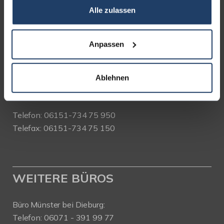
Alle zulassen
terrakon Immobilienberatung
Bad Nauheimer Straße 4
64289 Darmstadt
Anpassen
Bürozeiten:
Mo. - Fr. 9.00 - 18.00 Uhr
Ablehnen
Sa. + So. nach Vereinbarung
Telefon: 06151-734 75 950
Telefax: 06151-734 75 150
WEITERE BÜROS
Büro Münster bei Dieburg:
Telefon: 06071 - 391 99 77