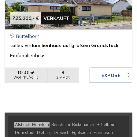
725.000,- €
VERKAUFT
Büttelborn
tolles Einfamilienhaus auf großem Grundstück
Einfamilienhaus
154,63 m²
6
WOHNFLÄCHE
ZIMMER
Alsbach-Hähnlein
Bensheim
Bickenbach
Büttelborn
Darmstadt
Dieburg
Dreieich
Egelsbach
Einhausen