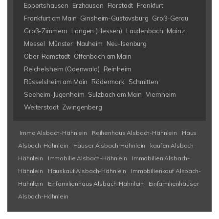
Eppertshausen
Erzhausen
Florstadt
Frankfurt
Frankfurt am Main
Ginsheim-Gustavsburg
Groß-Gerau
Groß-Zimmern
Langen (Hessen)
Laudenbach
Mainz
Messel
Münster
Nauheim
Neu-Isenburg
Ober-Ramstadt
Offenbach am Main
Reichelsheim (Odenwald)
Reinheim
Rüsselsheim am Main
Rödermark
Schmitten
Seeheim-Jugenheim
Sulzbach am Main
Viernheim
Weiterstadt
Zwingenberg
Immo Alsbach-Hähnlein
Reihenhaus Alsbach-Hähnlein
Haus
Alsbach-Hähnlein
Häuser Alsbach-Hähnlein
kaufen Alsbach-
Hähnlein
Immobilie Alsbach-Hähnlein
Immobilien Alsbach-
Hähnlein
Hauskauf Alsbach-Hähnlein
Immobilienkauf Alsbach-
Hähnlein
Einfamilienhaus Alsbach-Hähnlein
Einfamilienhäuser
Alsbach-Hähnlein