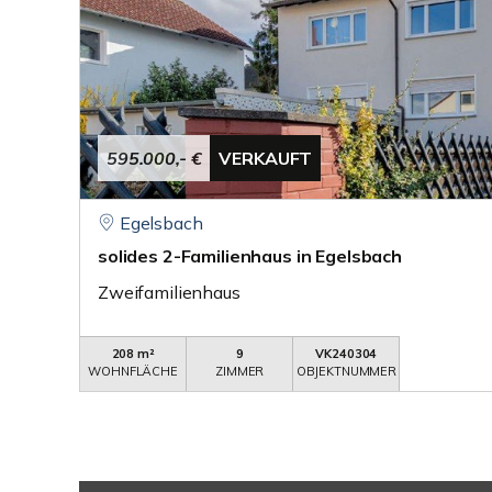
595.000,- €
VERKAUFT
Egelsbach
solides 2-Familienhaus in Egelsbach
Zweifamilienhaus
208 m²
9
VK240304
WOHNFLÄCHE
ZIMMER
OBJEKTNUMMER