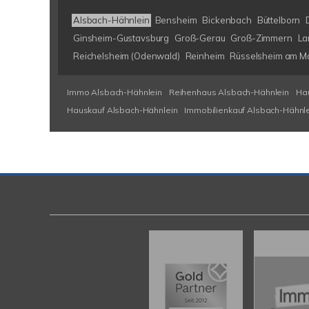
Alsbach-Hähnlein
Bensheim
Bickenbach
Büttelborn
Ginsheim-Gustavsburg
Groß-Gerau
Groß-Zimmern
La
Reichelsheim (Odenwald)
Reinheim
Rüsselsheim am M
Immo Alsbach-Hähnlein
Reihenhaus Alsbach-Hähnlein
Ha
Hauskauf Alsbach-Hähnlein
Immobilienkauf Alsbach-Hähnl