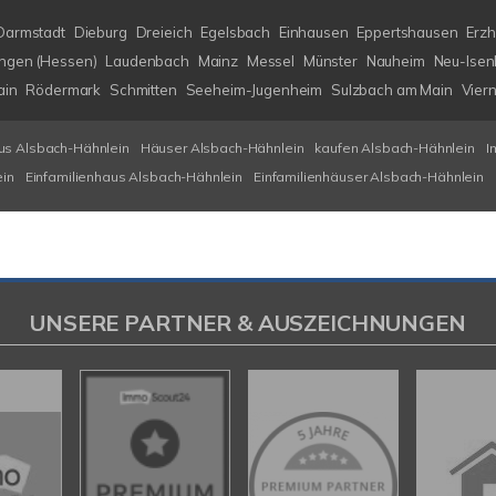
Darmstadt
Dieburg
Dreieich
Egelsbach
Einhausen
Eppertshausen
Erz
ngen (Hessen)
Laudenbach
Mainz
Messel
Münster
Nauheim
Neu-Isen
ain
Rödermark
Schmitten
Seeheim-Jugenheim
Sulzbach am Main
Vier
us Alsbach-Hähnlein
Häuser Alsbach-Hähnlein
kaufen Alsbach-Hähnlein
I
ein
Einfamilienhaus Alsbach-Hähnlein
Einfamilienhäuser Alsbach-Hähnlein
UNSERE PARTNER & AUSZEICHNUNGEN