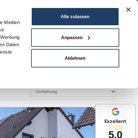
06151 - 734 75 950
Alle zulassen
le Medien
ir
N
SERVICE
NEWS
DARMSTADT
KONTAKT
, Werbung
Anpassen
ren Daten
ienste
Ablehnen
Exzellent
5,0