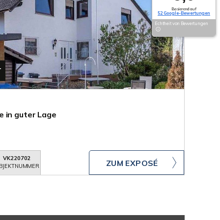
Basierend auf
52 Google-Bewertungen
Echtheit von Bewertungen
T
 in guter Lage
VK220702
ZUM EXPOSÉ
BJEKTNUMMER