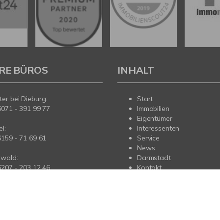
RE BÜROS
INHALT
er bei Dieburg:
Start
6071 - 391 99 77
Immobilien
Eigentümer
l:
Interessenten
6159 - 71 69 61
Service
News
wald:
Darmstadt
6207 - 203 12 46
Kontakt
us:
6173 - 963 84 44