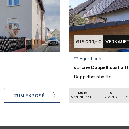
619.000,- €
VERKAUF
Egelsbach
schöne Doppelhaushälfte
Doppelhaushälfte
130 m²
5
ZUM EXPOSÉ
WOHNFLÄCHE
ZIMMER
O