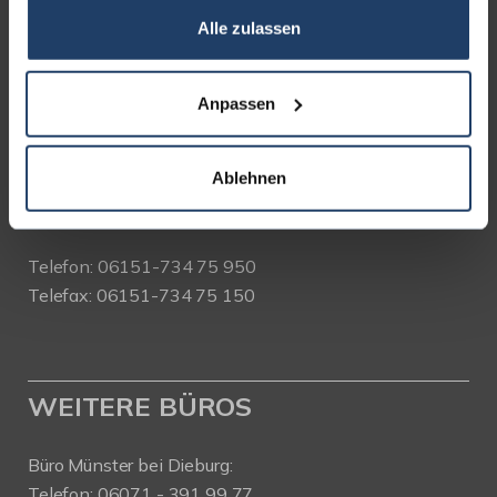
Alle zulassen
terrakon Immobilienberatung
Bad Nauheimer Straße 4
64289 Darmstadt
Anpassen
Bürozeiten:
Ablehnen
Mo. - Fr. 9.00 - 18.00 Uhr
Sa. + So. nach Vereinbarung
Telefon: 06151-734 75 950
Telefax: 06151-734 75 150
WEITERE BÜROS
Büro Münster bei Dieburg:
Telefon: 06071 - 391 99 77