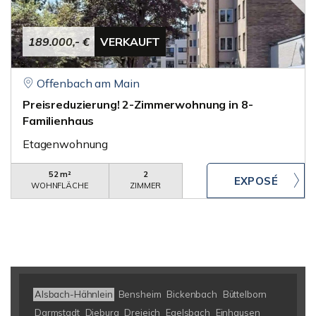
189.000,- €
VERKAUFT
Offenbach am Main
Preisreduzierung! 2-Zimmerwohnung in 8-
Familienhaus
Etagenwohnung
52 m²
2
WOHNFLÄCHE
ZIMMER
Alsbach-Hähnlein
Bensheim
Bickenbach
Büttelborn
Darmstadt
Dieburg
Dreieich
Egelsbach
Einhausen