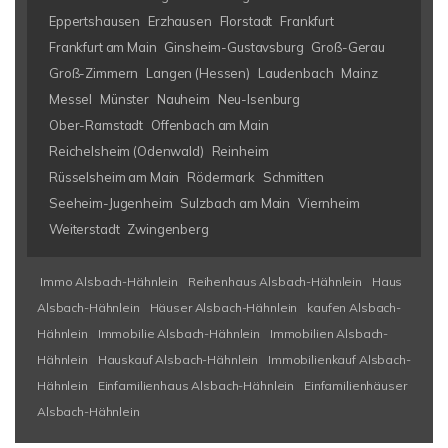
Eppertshausen
Erzhausen
Florstadt
Frankfurt
Frankfurt am Main
Ginsheim-Gustavsburg
Groß-Gerau
Groß-Zimmern
Langen (Hessen)
Laudenbach
Mainz
Messel
Münster
Nauheim
Neu-Isenburg
Ober-Ramstadt
Offenbach am Main
Reichelsheim (Odenwald)
Reinheim
Rüsselsheim am Main
Rödermark
Schmitten
Seeheim-Jugenheim
Sulzbach am Main
Viernheim
Weiterstadt
Zwingenberg
Immo Alsbach-Hähnlein
Reihenhaus Alsbach-Hähnlein
Haus
Alsbach-Hähnlein
Häuser Alsbach-Hähnlein
kaufen Alsbach-
Hähnlein
Immobilie Alsbach-Hähnlein
Immobilien Alsbach-
Hähnlein
Hauskauf Alsbach-Hähnlein
Immobilienkauf Alsbach-
Hähnlein
Einfamilienhaus Alsbach-Hähnlein
Einfamilienhäuser
Alsbach-Hähnlein