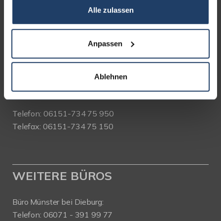
Alle zulassen
terrakon Immobilienberatung
Bad Nauheimer Straße 4
64289 Darmstadt
Anpassen
Bürozeiten:
Mo. - Fr. 9.00 - 18.00 Uhr
Ablehnen
Sa. + So. nach Vereinbarung
Telefon: 06151-734 75 950
Telefax: 06151-734 75 150
WEITERE BÜROS
Büro Münster bei Dieburg:
Telefon: 06071 - 391 99 77