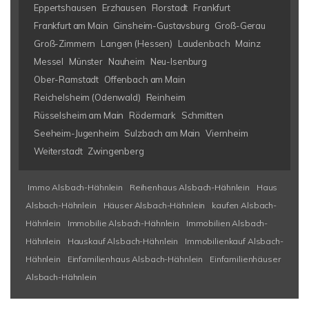
Eppertshausen
Erzhausen
Florstadt
Frankfurt
Frankfurt am Main
Ginsheim-Gustavsburg
Groß-Gerau
Groß-Zimmern
Langen (Hessen)
Laudenbach
Mainz
Messel
Münster
Nauheim
Neu-Isenburg
Ober-Ramstadt
Offenbach am Main
Reichelsheim (Odenwald)
Reinheim
Rüsselsheim am Main
Rödermark
Schmitten
Seeheim-Jugenheim
Sulzbach am Main
Viernheim
Weiterstadt
Zwingenberg
Immo Alsbach-Hähnlein
Reihenhaus Alsbach-Hähnlein
Haus
Alsbach-Hähnlein
Häuser Alsbach-Hähnlein
kaufen Alsbach-
Hähnlein
Immobilie Alsbach-Hähnlein
Immobilien Alsbach-
Hähnlein
Hauskauf Alsbach-Hähnlein
Immobilienkauf Alsbach-
Hähnlein
Einfamilienhaus Alsbach-Hähnlein
Einfamilienhäuser
Alsbach-Hähnlein