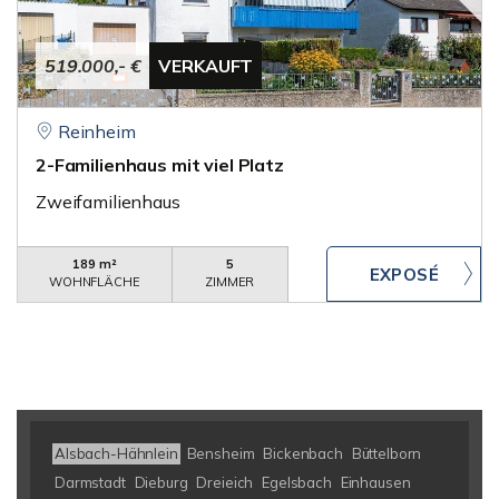
519.000,- €
VERKAUFT
Reinheim
2-Familienhaus mit viel Platz
Zweifamilienhaus
189 m²
5
WOHNFLÄCHE
ZIMMER
Alsbach-Hähnlein
Bensheim
Bickenbach
Büttelborn
Darmstadt
Dieburg
Dreieich
Egelsbach
Einhausen