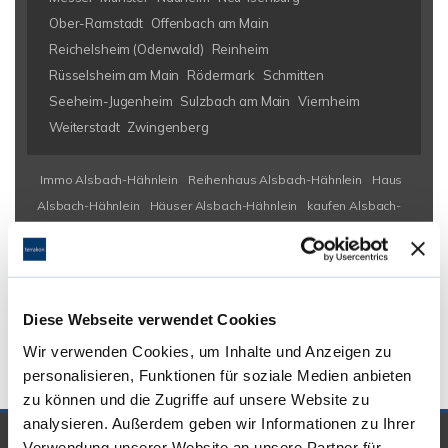
Ober-Ramstadt
Offenbach am Main
Reichelsheim (Odenwald)
Reinheim
Rüsselsheim am Main
Rödermark
Schmitten
Seeheim-Jugenheim
Sulzbach am Main
Viernheim
Weiterstadt
Zwingenberg
Immo Alsbach-Hähnlein
Reihenhaus Alsbach-Hähnlein
Haus
Alsbach-Hähnlein
Häuser Alsbach-Hähnlein
kaufen Alsbach-
Hähnlein
Immobilie Alsbach-Hähnlein
Immobilien Alsbach-
Hähnlein
Hauskauf Alsbach-Hähnlein
Immobilienkauf Alsbach-
Hähnlein
Einfamilienhaus Alsbach-Hähnlein
Einfamilienhäuser
Alsbach-Hähnlein
Diese Webseite verwendet Cookies
Wir verwenden Cookies, um Inhalte und Anzeigen zu
personalisieren, Funktionen für soziale Medien anbieten
zu können und die Zugriffe auf unsere Website zu
analysieren. Außerdem geben wir Informationen zu Ihrer
Verwendung unserer Website an unsere Partner für