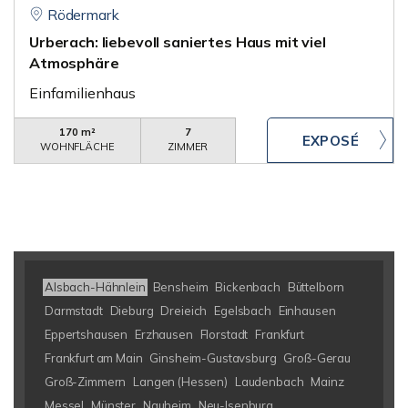
Rödermark
Urberach: liebevoll saniertes Haus mit viel
Atmosphäre
Einfamilienhaus
170 m²
7
WOHNFLÄCHE
ZIMMER
Alsbach-Hähnlein
Bensheim
Bickenbach
Büttelborn
Darmstadt
Dieburg
Dreieich
Egelsbach
Einhausen
Eppertshausen
Erzhausen
Florstadt
Frankfurt
Frankfurt am Main
Ginsheim-Gustavsburg
Groß-Gerau
Groß-Zimmern
Langen (Hessen)
Laudenbach
Mainz
Messel
Münster
Nauheim
Neu-Isenburg