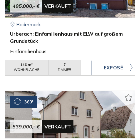
495.000,- €
VERKAUFT
Rödermark
Urberach: Einfamilienhaus mit ELW auf großem
Grundstück
Einfamilienhaus
146 m²
7
WOHNFLÄCHE
ZIMMER
360°
539.000,- €
VERKAUFT