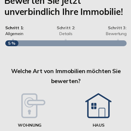
Bewerten Sie jetzt
unverbindlich Ihre Immobilie!
Schritt 1:
Schritt 2:
Schritt 3:
Allgemein
Details
Bewertung
5 %
S
A
Welche Art von Immobilien möchten Sie
bewerten?
W
<
WOHNUNG
HAUS