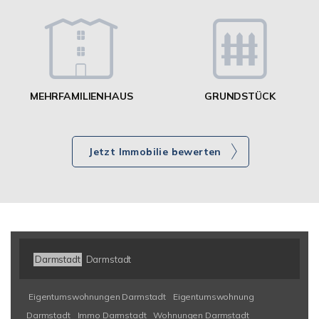
g
MEHRFAMILIENHAUS
GRUNDSTÜCK
Jetzt Immobilie bewerten
Darmstadt
Darmstadt
Eigentumswohnungen Darmstadt
Eigentumswohnung
Darmstadt
Immo Darmstadt
Wohnungen Darmstadt