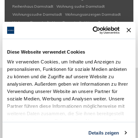
Reihenhaus Darmstadt
Wohnung suche Darmstadt
Wohnungssuche Darmstadt
Wohnungsanzeigen Darmstadt
Wohnung Darmstadt
Haus Darmstadt
Häuser Darmstadt
kaufen Darmstadt
Immobilie Darmstadt
Immobilien
Darmstadt
Hauskauf Darmstadt
Immobilienkauf Darmstadt
Einfamilienhaus Darmstadt
Einfamilienhäuser Darmstadt
Diese Webseite verwendet Cookies
Wir verwenden Cookies, um Inhalte und Anzeigen zu
personalisieren, Funktionen für soziale Medien anbieten
zu können und die Zugriffe auf unsere Website zu
analysieren. Außerdem geben wir Informationen zu Ihrer
Wir unterstützen Sie beim
Verwendung unserer Website an unsere Partner für
Verkauf Ihrer Immobilie
soziale Medien, Werbung und Analysen weiter. Unsere
Partner führen diese Informationen möglicherweise mit
in Darmstadt Woogsviertel
weiteren Daten zusammen, die Sie ihnen bereitgestellt
haben oder die sie im Rahmen Ihrer Nutzung der Dienste
Sie möchten den wirklichen Wert Ihrer Immobilie
gesammelt haben.
Details zeigen
erfahren?
Diskretion beim Immobilienverkauf
ist Ihnen