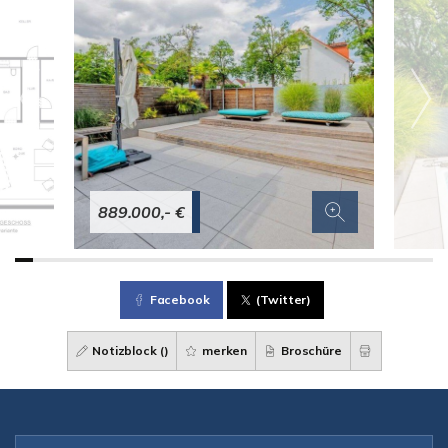
889.000,- €
Facebook
(Twitter)
Notizblock (
)
merken
Broschüre