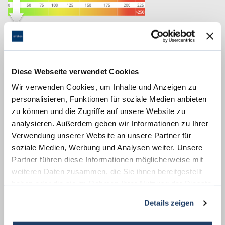
24,10 kWh / (m²*a)
Endenergiebedarf
Diese Webseite verwendet Cookies
Wir verwenden Cookies, um Inhalte und Anzeigen zu
Weitere Informationen
personalisieren, Funktionen für soziale Medien anbieten
zu können und die Zugriffe auf unsere Website zu
Wesentlicher Energieträger
Strom
analysieren. Außerdem geben wir Informationen zu Ihrer
Verwendung unserer Website an unsere Partner für
Energieausweis Ausstelldatum
2025-09-01
soziale Medien, Werbung und Analysen weiter. Unsere
Energieausweis gültig bis
31.08.2035
Partner führen diese Informationen möglicherweise mit
Energieausweis Jahrgang
ab dem 1.5.2014
weiteren Daten zusammen, die Sie ihnen bereitgestellt
haben oder die sie im Rahmen Ihrer Nutzung der Dienste
Energieausweis Werteklasse
A_PLUS
gesammelt haben.
Details zeigen
Energieausweis Baujahr
1999
Energieausweis Gebäudeart
Wohngebäude