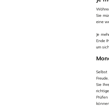
Während
Sie müs
eine we
Je meh
Ende I
um sich
Mona
Selbst
Freude
Sie Ihr
richti
Prüfen
können