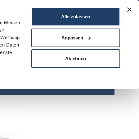
06151 - 734 75 950
Alle zulassen
le Medien
ir
N
SERVICE
NEWS
DARMSTADT
KONTAKT
, Werbung
Anpassen
ren Daten
ienste
Ablehnen
umswohnung in