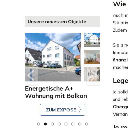
Wie 
Auch i
Unsere neuesten Objekte
Situat
Zudem s
Sie si
Immobil
finanz
machen.
Lege
Energetische A+
Repräsen
Je soli
ohnen
Wohnung mit Balkon
Traumgr
und le
Villenko
Oberg
Darmst
ZUM EXPOSE
Verhand
Z
Je m