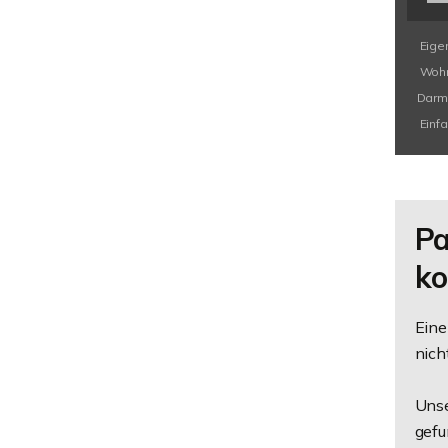
Eige
Wohn
Darm
Einf
Pa
ko
Eine
nich
Unse
gefu