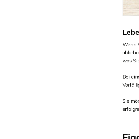
Lebe
Wenn Si
übliche
was Si
Bei ei
Vorfäll
Sie mö
erfolg
Eig