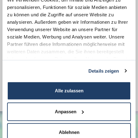
personalisieren, Funktionen für soziale Medien anbieten
Weitere Informationen
zu können und die Zugriffe auf unsere Website zu
analysieren. Außerdem geben wir Informationen zu Ihrer
Wesentlicher Energieträger
Gas
Verwendung unserer Website an unsere Partner für
soziale Medien, Werbung und Analysen weiter. Unsere
Energieausweis Ausstelldatum
2021-03-02
Partner führen diese Informationen möglicherweise mit
Energieausweis gültig bis
02.03.2031
weiteren Daten zusammen, die Sie ihnen bereitgestellt
Energieausweis Jahrgang
ab dem 1.5.2014
haben oder die sie im Rahmen Ihrer Nutzung der Dienste
gesammelt haben.
Energieausweis Werteklasse
D
Details zeigen
Energieausweis Gebäudeart
Wohngebäude
Befeuerung
Gas
Alle zulassen
Anpassen
Ablehnen