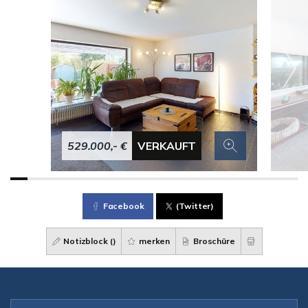
529.000,- €
VERKAUFT
Facebook
(Twitter)
Notizblock (
)
merken
Broschüre