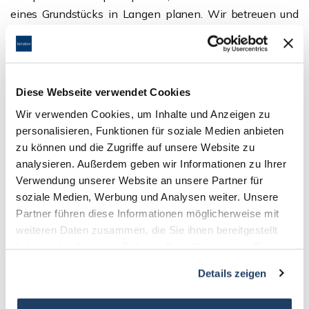
eines Grundstücks in Langen planen. Wir betreuen und
vertreten Sie und Ihre Wünsche während des gesamten
Verkaufsprozesses. In einem ausführlichen Gespräch und
einer Landbegehung erörtern wir die Möglichkeiten und
Ziele. Als Immobilienmakler beraten wir Sie stets
Diese Webseite verwendet Cookies
transparent und ehrlich. Wir halten nichts von
Wir verwenden Cookies, um Inhalte und Anzeigen zu
Traumschlössern und realitätsfremden Illusionen. Denn
personalisieren, Funktionen für soziale Medien anbieten
die ehrliche Kommunikation ist der Schlüssel zum
zu können und die Zugriffe auf unsere Website zu
erfolgreichen Verkauf Ihrer Immobilie oder Ihres
analysieren. Außerdem geben wir Informationen zu Ihrer
Grundstücks in Langen.
Verwendung unserer Website an unsere Partner für
Wenn Sie mehr über uns oder unsere Serviceleistungen
soziale Medien, Werbung und Analysen weiter. Unsere
erfahren möchten, durchstöbern Sie unsere Webseite
Partner führen diese Informationen möglicherweise mit
oder kontaktieren Sie uns direkt persönlich. Gerne
weiteren Daten zusammen, die Sie ihnen bereitgestellt
vereinbaren wir mit Ihnen einen Termin für ein
haben oder die sie im Rahmen Ihrer Nutzung der Dienste
gesammelt haben.
unverbindliches Erstgespräch.
Details zeigen