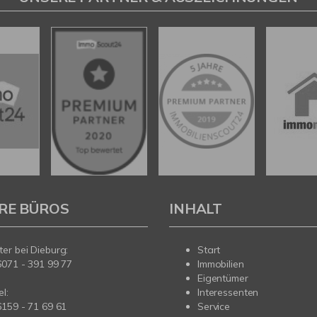
RE BÜROS
INHALT
er bei Dieburg:
Start
6071 - 391 99 77
Immobilien
Eigentümer
l:
Interessenten
6159 - 71 69 61
Service