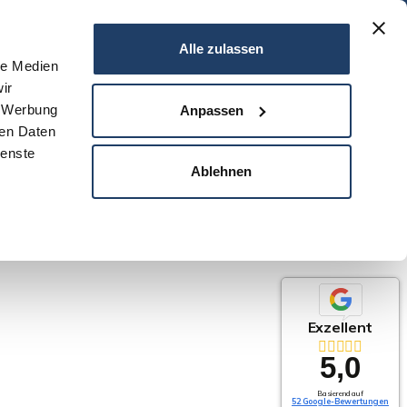
06151 - 734 75 950
Alle zulassen
le Medien
ir
N
SERVICE
NEWS
DARMSTADT
KONTAKT
, Werbung
Anpassen
ren Daten
ienste
Ablehnen
Exzellent
5,0
Basierend auf
52 Google-Bewertungen