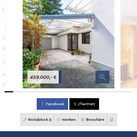
459.000,- €
Facebook
(Twitter)
Notizblock (
)
merken
Broschüre