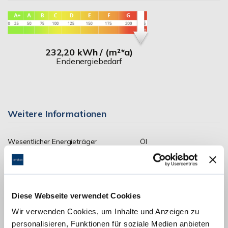
232,20 kWh / (m²*a)
Endenergiebedarf
Weitere Informationen
Wesentlicher Energieträger
Öl
Energieausweis Ausstelldatum
2026-04-30
Energieausweis gültig bis
29.04.2036
Energieausweis Jahrgang
ab dem 1.5.2014
Diese Webseite verwendet Cookies
Energieausweis Werteklasse
G
Wir verwenden Cookies, um Inhalte und Anzeigen zu
personalisieren, Funktionen für soziale Medien anbieten
Energieausweis Baujahr
1960