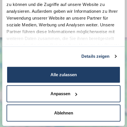
zu können und die Zugriffe auf unsere Website zu
Energieausweis Gebäudeart
Wohngebäude
analysieren. Außerdem geben wir Informationen zu Ihrer
Befeuerung
Öl
Verwendung unserer Website an unsere Partner für
soziale Medien, Werbung und Analysen weiter. Unsere
Partner führen diese Informationen möglicherweise mit
weiteren Daten zusammen, die Sie ihnen bereitgestellt
haben oder die sie im Rahmen Ihrer Nutzung der Dienste
gesammelt haben.
Details zeigen
Alle zulassen
Anpassen
Ablehnen