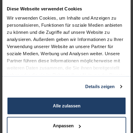
Diese Webseite verwendet Cookies
Wir verwenden Cookies, um Inhalte und Anzeigen zu
personalisieren, Funktionen für soziale Medien anbieten
zu können und die Zugriffe auf unsere Website zu
analysieren. Außerdem geben wir Informationen zu Ihrer
Verwendung unserer Website an unsere Partner für
soziale Medien, Werbung und Analysen weiter. Unsere
KONTAKT
Partner führen diese Informationen möglicherweise mit
weiteren Daten zusammen, die Sie ihnen bereitgestellt
terrakon Immobilienberatung
haben oder die sie im Rahmen Ihrer Nutzung der Dienste
Bad Nauheimer Straße 4
gesammelt haben.
Details zeigen
64289 Darmstadt
Bürozeiten:
Alle zulassen
Mo. - Fr. 9.00 - 18.00 Uhr
Sa. + So. nach Vereinbarung
Anpassen