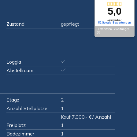
5,0
Basierend auf
52 Google-Bewertungen
Zustand
gepflegt
Echtheit von Bewertungen
Loggia
Abstellraum
Etage
2
Anzahl Stellplätze
1
Kauf 7.000,- € / Anzahl
Freiplatz
1
Badezimmer
1