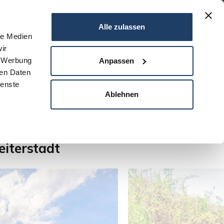
06151 - 734 75 950
Alle zulassen
le Medien
ir
N
SERVICE
NEWS
DARMSTADT
KONTAKT
, Werbung
Anpassen
ren Daten
ienste
Ablehnen
Anzahl der Objekte:
1 | 1
iterstadt