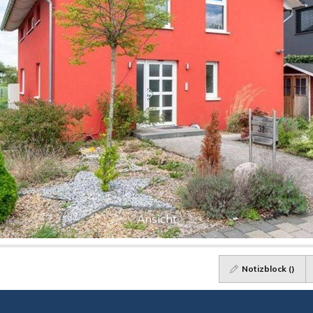
Ansicht
Notizblock (
)