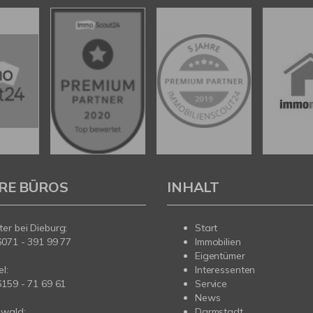
RE BÜROS
INHALT
er bei Dieburg:
Start
6071 - 391 99 77
Immobilien
Eigentümer
l:
Interessenten
6159 - 71 69 61
Service
News
wald:
Darmstadt