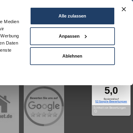
06151 - 734 75 950
Alle zulassen
le Medien
ir
N
SERVICE
NEWS
DARMSTADT
KONTAKT
, Werbung
Anpassen
ren Daten
ienste
Ablehnen
Exzellent
5,0
Basierend auf
52 Google-Bewertungen
Echtheit von Bewertungen