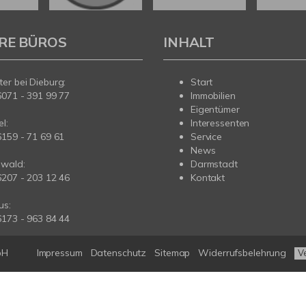
RE BÜROS
INHALT
er bei Dieburg:
Start
6071 - 391 99 77
Immobilien
Eigentümer
l:
Interessenten
6159 - 71 69 61
Service
News
wald:
Darmstadt
6207 - 203 12 46
Kontakt
us:
6173 - 963 84 44
bH
Impressum
Datenschutz
Sitemap
Widerrufsbelehrung
V