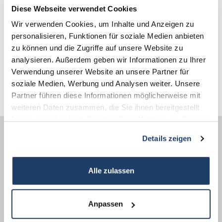
odenwald@terrakon.de
Diese Webseite verwendet Cookies
Wir verwenden Cookies, um Inhalte und Anzeigen zu
personalisieren, Funktionen für soziale Medien anbieten
Links
zu können und die Zugriffe auf unsere Website zu
3D - Rundgang
analysieren. Außerdem geben wir Informationen zu Ihrer
Verwendung unserer Website an unsere Partner für
Homepage
soziale Medien, Werbung und Analysen weiter. Unsere
Partner führen diese Informationen möglicherweise mit
weiteren Daten zusammen, die Sie ihnen bereitgestellt
haben oder die sie im Rahmen Ihrer Nutzung der Dienste
gesammelt haben.
Details zeigen
Energieausweis (Verbrauchsausweis)
Alle zulassen
Anpassen
80,30 kWh / (m²*a)
Energieverbrauchskennwert