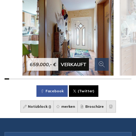
659.000,- €
VERKAUFT
Facebook
(Twitter)
Notizblock (
)
merken
Broschüre