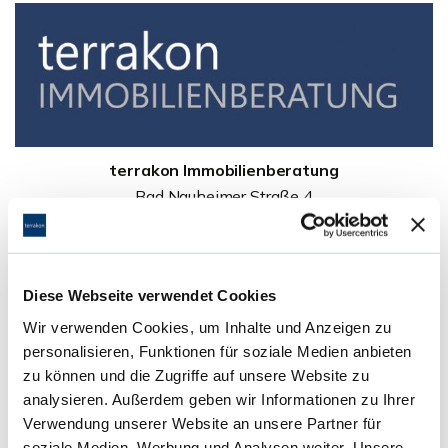
terrakon Immobilienberatung
Bad Nauheimer Straße 4
64289 Darmstadt
Telefon:
06151-734 75 950
Telefax: 06151-734 75 150
Diese Webseite verwendet Cookies
Wir verwenden Cookies, um Inhalte und Anzeigen zu
personalisieren, Funktionen für soziale Medien anbieten
zu können und die Zugriffe auf unsere Website zu
Ihre Nachricht an uns
analysieren. Außerdem geben wir Informationen zu Ihrer
Verwendung unserer Website an unsere Partner für
soziale Medien, Werbung und Analysen weiter. Unsere