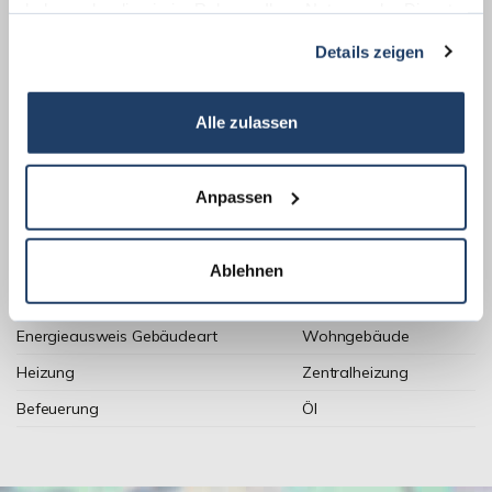
haben oder die sie im Rahmen Ihrer Nutzung der Dienste
gesammelt haben.
Details zeigen
Weitere Informationen
Wesentlicher Energieträger
Öl
Alle zulassen
Energieausweis Ausstelldatum
2018-03-07
Energieausweis gültig bis
06.03.2028
Anpassen
Energieausweis Jahrgang
ab dem 1.5.2014
Energieausweis Werteklasse
G
Ablehnen
Energieausweis Baujahr
1973
Energieausweis Gebäudeart
Wohngebäude
Heizung
Zentralheizung
Befeuerung
Öl