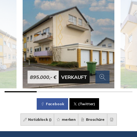
895.000,- €
VERKAUFT
Facebook
(Twitter)
Notizblock (
)
merken
Broschüre