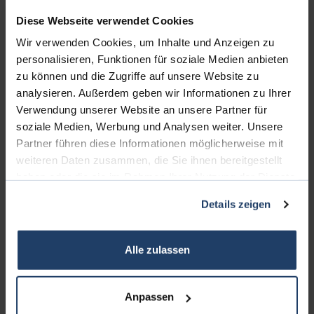
Diese Webseite verwendet Cookies
Wir verwenden Cookies, um Inhalte und Anzeigen zu
personalisieren, Funktionen für soziale Medien anbieten
zu können und die Zugriffe auf unsere Website zu
analysieren. Außerdem geben wir Informationen zu Ihrer
Verwendung unserer Website an unsere Partner für
soziale Medien, Werbung und Analysen weiter. Unsere
KONTAKT
Partner führen diese Informationen möglicherweise mit
weiteren Daten zusammen, die Sie ihnen bereitgestellt
terrakon Immobilienberatung
haben oder die sie im Rahmen Ihrer Nutzung der Dienste
Bad Nauheimer Straße 4
gesammelt haben.
Details zeigen
64289 Darmstadt
Bürozeiten:
Alle zulassen
Mo. - Fr. 9.00 - 18.00 Uhr
Sa. + So. nach Vereinbarung
Anpassen