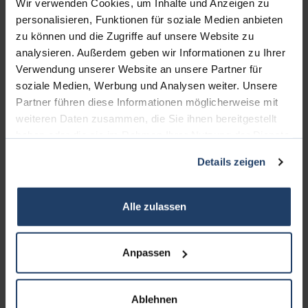
Wir verwenden Cookies, um Inhalte und Anzeigen zu
WEITERE BÜROS
personalisieren, Funktionen für soziale Medien anbieten
zu können und die Zugriffe auf unsere Website zu
Büro Münster bei Dieburg:
analysieren. Außerdem geben wir Informationen zu Ihrer
Telefon: 06071 - 391 99 77
Verwendung unserer Website an unsere Partner für
soziale Medien, Werbung und Analysen weiter. Unsere
Partner führen diese Informationen möglicherweise mit
Büro Messel:
weiteren Daten zusammen, die Sie ihnen bereitgestellt
Telefon: 06159 - 71 69 61
haben oder die sie im Rahmen Ihrer Nutzung der Dienste
gesammelt haben.
Büro Odenwald:
Details zeigen
Telefon: 06207 - 203 12 46
Alle zulassen
Büro Taunus:
Telefon: 06173 - 963 84 44
Anpassen
INHALT
Ablehnen