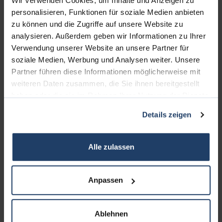
Wir verwenden Cookies, um Inhalte und Anzeigen zu
personalisieren, Funktionen für soziale Medien anbieten
zu können und die Zugriffe auf unsere Website zu
KONTAKT
analysieren. Außerdem geben wir Informationen zu Ihrer
Verwendung unserer Website an unsere Partner für
soziale Medien, Werbung und Analysen weiter. Unsere
terrakon Immobilienberatung
Partner führen diese Informationen möglicherweise mit
Bad Nauheimer Straße 4
weiteren Daten zusammen, die Sie ihnen bereitgestellt
64289 Darmstadt
haben oder die sie im Rahmen Ihrer Nutzung der Dienste
gesammelt haben.
Bürozeiten:
Details zeigen
Mo. - Fr. 9.00 - 18.00 Uhr
Sa. + So. nach Vereinbarung
Alle zulassen
Telefon: 06151-734 75 950
Telefax: 06151-734 75 150
Anpassen
Ablehnen