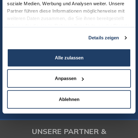
soziale Medien, Werbung und Analysen weiter. Unsere
Partner führen diese Informationen möglicherweise mit
weiteren Daten zusammen, die Sie ihnen bereitgestellt
haben oder die sie im Rahmen Ihrer Nutzung der Dienste
gesammelt haben.
Details zeigen
Alle zulassen
Ich bin einverstanden, dass Sie mich per Telefon/E-Mail kontaktieren
und meine Daten speichern. *
Anpassen
* Pflichtfelder
Absenden
Ablehnen
UNSERE PARTNER &