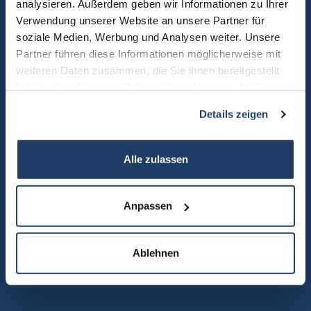
analysieren. Außerdem geben wir Informationen zu Ihrer
Verwendung unserer Website an unsere Partner für
soziale Medien, Werbung und Analysen weiter. Unsere
Partner führen diese Informationen möglicherweise mit
weiteren Daten zusammen, die Sie ihnen bereitgestellt
haben oder die sie im Rahmen Ihrer Nutzung der Dienste
gesammelt haben.
Details zeigen
Alle zulassen
Anpassen
Ich bin einverstanden, dass Sie mich per Telefon/E-Mail kontaktieren
und meine Daten speichern. *
* Pflichtfelder
Ablehnen
Absenden