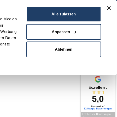
06151 - 734 75 950
Alle zulassen
le Medien
ir
N
SERVICE
NEWS
DARMSTADT
KONTAKT
, Werbung
Anpassen
ren Daten
ienste
Ablehnen
Exzellent
5,0
Basierend auf
52 Google-Bewertungen
Echtheit von Bewertungen