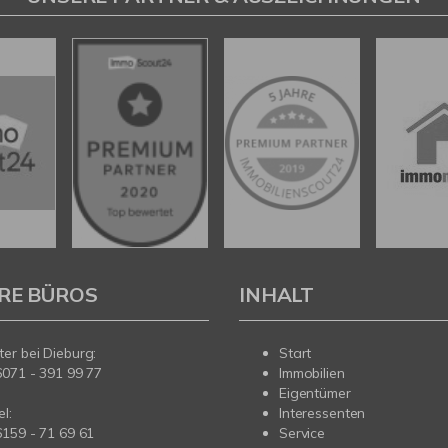
RE BÜROS
INHALT
er bei Dieburg:
Start
6071 - 391 99 77
Immobilien
Eigentümer
l:
Interessenten
6159 - 71 69 61
Service