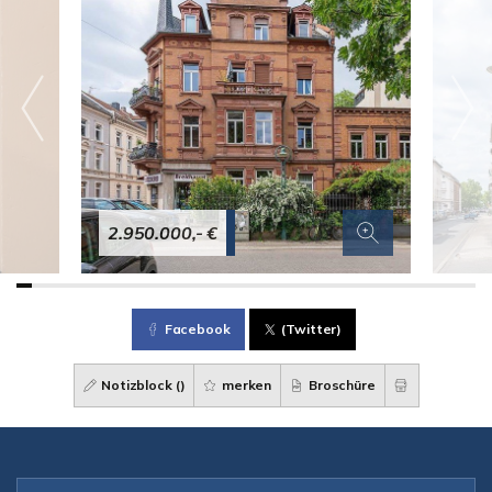
2.950.000,- €
Facebook
(Twitter)
Notizblock (
)
merken
Broschüre