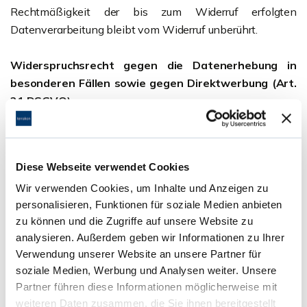
Rechtmäßigkeit der bis zum Widerruf erfolgten
Datenverarbeitung bleibt vom Widerruf unberührt.
Widerspruchsrecht gegen die Datenerhebung in
besonderen Fällen sowie gegen Direktwerbung (Art.
21 DSGVO)
Wenn die Datenverarbeitung auf Grundlage von Art.
6 Abs. 1 lit. e oder f DSGVO erfolgt, haben Sie
Diese Webseite verwendet Cookies
jederzeit das Recht, aus Gründen, die sich aus Ihrer
Wir verwenden Cookies, um Inhalte und Anzeigen zu
besonderen Situation ergeben, gegen die
personalisieren, Funktionen für soziale Medien anbieten
Verarbeitung Ihrer personenbezogenen Daten
zu können und die Zugriffe auf unsere Website zu
Widerspruch einzulegen; dies gilt auch für ein auf
analysieren. Außerdem geben wir Informationen zu Ihrer
diese Bestimmungen gestütztes Profiling. Die
Verwendung unserer Website an unsere Partner für
jeweilige Rechtsgrundlage, auf denen eine
soziale Medien, Werbung und Analysen weiter. Unsere
Verarbeitung beruht, entnehmen Sie dieser
Partner führen diese Informationen möglicherweise mit
Datenschutzerklärung. Wenn Sie Widerspruch
weiteren Daten zusammen, die Sie ihnen bereitgestellt