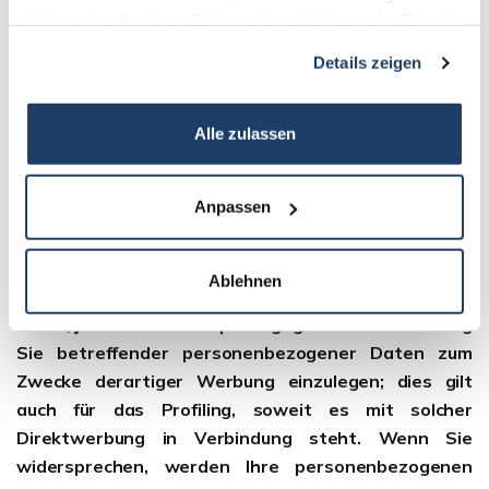
einlegen, werden wir Ihre betroffenen
haben oder die sie im Rahmen Ihrer Nutzung der Dienste
personenbezogenen Daten nicht mehr verarbeiten,
gesammelt haben.
Details zeigen
es sei denn, wir können zwingende schutzwürdige
Gründe für die Verarbeitung nachweisen, die Ihre
Interessen, Rechte und Freiheiten überwiegen oder
Alle zulassen
die Verarbeitung dient der Geltendmachung,
Ausübung oder Verteidigung von Rechtsansprüchen
Anpassen
(Widerspruch nach Art. 21 Abs. 1 DSGVO).
Werden Ihre personenbezogenen Daten verarbeitet,
Ablehnen
um Direktwerbung zu betreiben, so haben Sie das
Recht, jederzeit Widerspruch gegen die Verarbeitung
Sie betreffender personenbezogener Daten zum
Zwecke derartiger Werbung einzulegen; dies gilt
auch für das Profiling, soweit es mit solcher
Direktwerbung in Verbindung steht. Wenn Sie
widersprechen, werden Ihre personenbezogenen