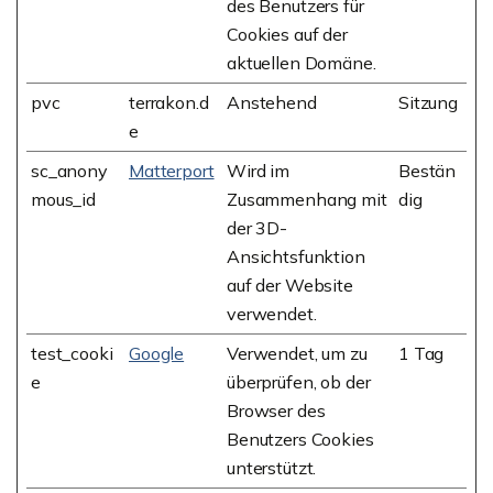
des Benutzers für
Cookies auf der
aktuellen Domäne.
pvc
terrakon.d
Anstehend
Sitzung
e
sc_anony
Matterport
Wird im
Bestän
mous_id
Zusammenhang mit
dig
der 3D-
Ansichtsfunktion
auf der Website
verwendet.
test_cooki
Google
Verwendet, um zu
1 Tag
e
überprüfen, ob der
Browser des
Benutzers Cookies
unterstützt.