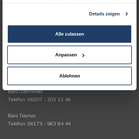
haben oder die sie im Rahmen Ihrer Nutzung der Dienste
gesammelt haben.
Details zeigen
WEITERE BÜROS
Alle zulassen
Büro Münster bei Dieburg:
Telefon: 06071 - 391 99 77
Anpassen
Büro Messel:
Telefon: 06159 - 71 69 61
Ablehnen
Büro Odenwald:
Telefon: 06207 - 203 12 46
Büro Taunus:
Telefon: 06173 - 963 84 44