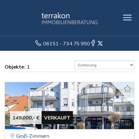
06151 - 734 75 950
Objekte:
1
149.000,- €
VERKAUFT
Groß-Zimmern