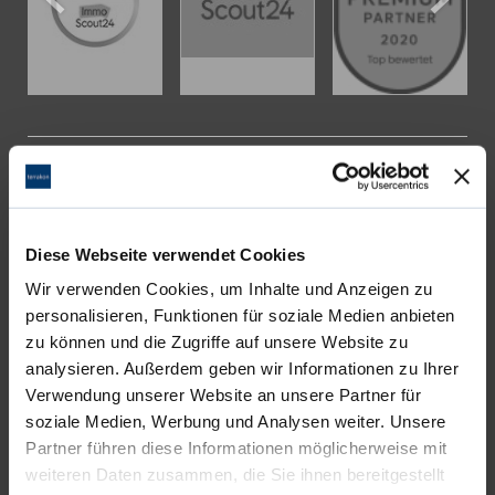
KONTAKT
terrakon Immobilienberatung
Bad Nauheimer Straße 4
Diese Webseite verwendet Cookies
64289 Darmstadt
Wir verwenden Cookies, um Inhalte und Anzeigen zu
personalisieren, Funktionen für soziale Medien anbieten
Bürozeiten:
zu können und die Zugriffe auf unsere Website zu
Mo. - Fr. 9.00 - 18.00 Uhr
analysieren. Außerdem geben wir Informationen zu Ihrer
Sa. + So. nach Vereinbarung
Verwendung unserer Website an unsere Partner für
soziale Medien, Werbung und Analysen weiter. Unsere
Partner führen diese Informationen möglicherweise mit
Telefon: 06151-734 75 950
weiteren Daten zusammen, die Sie ihnen bereitgestellt
Telefax: 06151-734 75 150