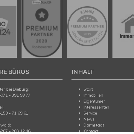
RE BÜROS
INHALT
er bei Dieburg:
Start
6071 - 391 99 77
Immobilien
Eigentümer
l:
Interessenten
6159 - 71 69 61
Service
News
wald:
Darmstadt
6207 - 203 12 46
Kontakt