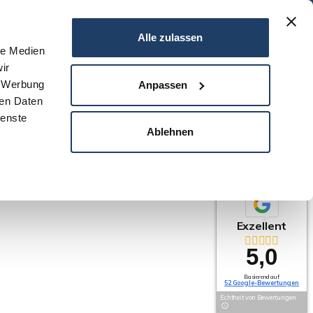
06151 - 734 75 950
Alle zulassen
le Medien
ir
N
SERVICE
NEWS
DARMSTADT
KONTAKT
, Werbung
Anpassen
ren Daten
ienste
Ablehnen
Exzellent
5,0
Basierend auf
52 Google-Bewertungen
Echtheit von Bewertungen