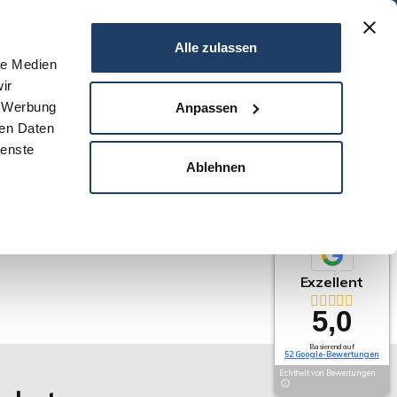
06151 - 734 75 950
Alle zulassen
le Medien
ir
N
SERVICE
NEWS
DARMSTADT
KONTAKT
, Werbung
Anpassen
ren Daten
ienste
Ablehnen
Exzellent
5,0
Basierend auf
52 Google-Bewertungen
Echtheit von Bewertungen