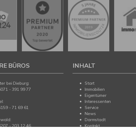
RE BÜROS
INHALT
er bei Dieburg:
Start
6071 - 391 99 77
Immobilien
Eigentümer
l:
Interessenten
6159 - 71 69 61
Service
News
wald:
Darmstadt
6207 - 203 12 46
Kontakt