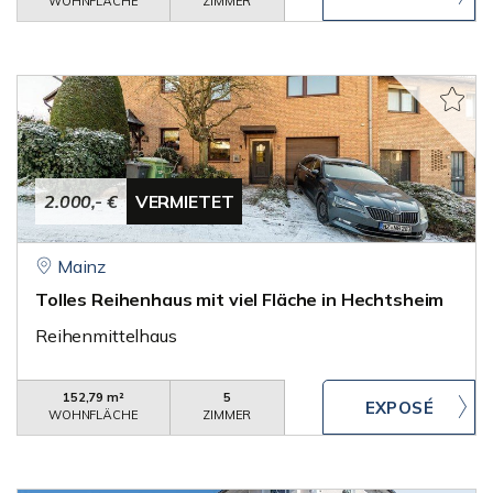
WOHNFLÄCHE
ZIMMER
2.000,- €
VERMIETET
Mainz
Tolles Reihenhaus mit viel Fläche in Hechtsheim
Reihenmittelhaus
152,79 m²
5
WOHNFLÄCHE
ZIMMER