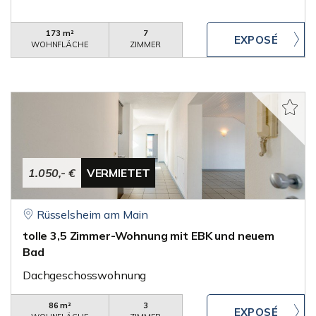
173 m²
7
WOHNFLÄCHE
ZIMMER
1.050,- €
VERMIETET
Rüsselsheim am Main
tolle 3,5 Zimmer-Wohnung mit EBK und neuem
Bad
Dachgeschosswohnung
86 m²
3