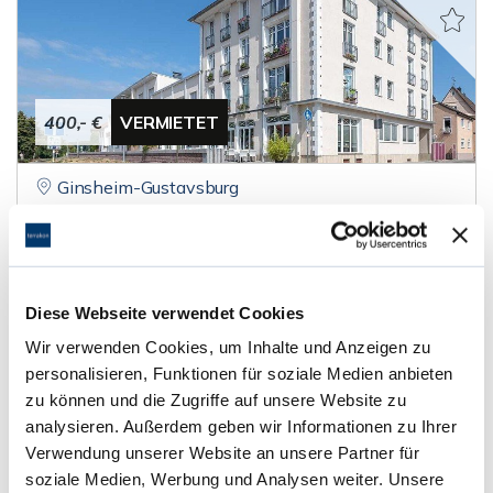
400,- €
VERMIETET
Ginsheim-Gustavsburg
tolles 1 Zimmer - Apartment in Rheinlage
Etagenwohnung
Diese Webseite verwendet Cookies
25 m²
1
WOHNFLÄCHE
ZIMMER
Wir verwenden Cookies, um Inhalte und Anzeigen zu
personalisieren, Funktionen für soziale Medien anbieten
zu können und die Zugriffe auf unsere Website zu
analysieren. Außerdem geben wir Informationen zu Ihrer
Verwendung unserer Website an unsere Partner für
soziale Medien, Werbung und Analysen weiter. Unsere