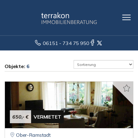
06151 - 734 75 950
Objekte:
6
650,- €
VERMIETET
Ober-Ramstadt