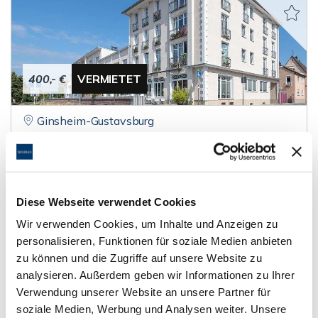
400,- €
VERMIETET
Ginsheim-Gustavsburg
tolles 1 Zimmer - Apartment in Rheinlage
Etagenwohnung
Diese Webseite verwendet Cookies
25 m²
1
WOHNFLÄCHE
ZIMMER
Wir verwenden Cookies, um Inhalte und Anzeigen zu
personalisieren, Funktionen für soziale Medien anbieten
zu können und die Zugriffe auf unsere Website zu
analysieren. Außerdem geben wir Informationen zu Ihrer
Verwendung unserer Website an unsere Partner für
soziale Medien, Werbung und Analysen weiter. Unsere