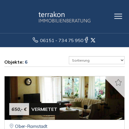
06151 - 734 75 950
Objekte:
6
650,- €
VERMIETET
Ober-Ramstadt