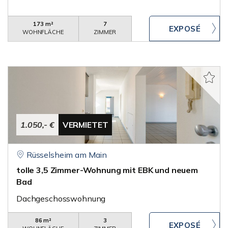
173 m²
7
WOHNFLÄCHE
ZIMMER
1.050,- €
VERMIETET
Rüsselsheim am Main
tolle 3,5 Zimmer-Wohnung mit EBK und neuem
Bad
Dachgeschosswohnung
86 m²
3