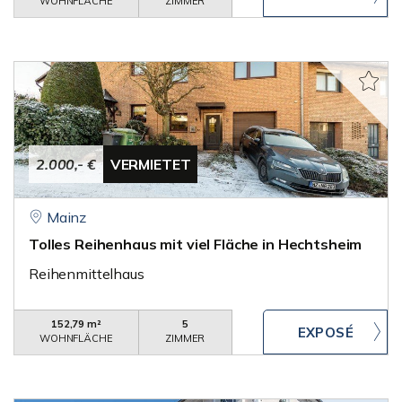
WOHNFLÄCHE
ZIMMER
2.000,- €
VERMIETET
Mainz
Tolles Reihenhaus mit viel Fläche in Hechtsheim
Reihenmittelhaus
152,79 m²
5
WOHNFLÄCHE
ZIMMER