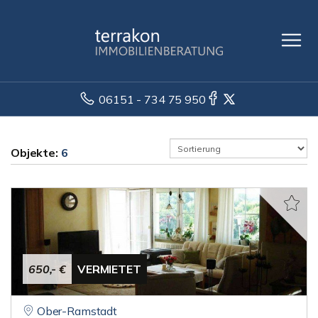
06151 - 734 75 950
Objekte:
6
650,- €
VERMIETET
Ober-Ramstadt