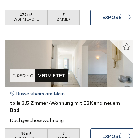
173 m²
7
WOHNFLÄCHE
ZIMMER
1.050,- €
VERMIETET
Rüsselsheim am Main
tolle 3,5 Zimmer-Wohnung mit EBK und neuem
Bad
Dachgeschosswohnung
86 m²
3