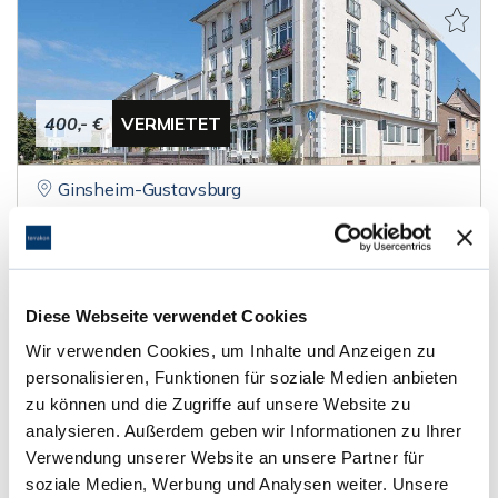
400,- €
VERMIETET
Ginsheim-Gustavsburg
tolles 1 Zimmer - Apartment in Rheinlage
Etagenwohnung
Diese Webseite verwendet Cookies
25 m²
1
WOHNFLÄCHE
ZIMMER
Wir verwenden Cookies, um Inhalte und Anzeigen zu
personalisieren, Funktionen für soziale Medien anbieten
zu können und die Zugriffe auf unsere Website zu
analysieren. Außerdem geben wir Informationen zu Ihrer
Verwendung unserer Website an unsere Partner für
soziale Medien, Werbung und Analysen weiter. Unsere