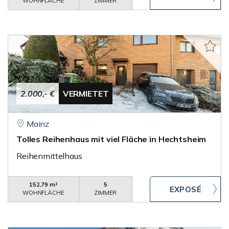
WOHNFLÄCHE
ZIMMER
2.000,- €
VERMIETET
Mainz
Tolles Reihenhaus mit viel Fläche in Hechtsheim
Reihenmittelhaus
152,79 m²
5
WOHNFLÄCHE
ZIMMER