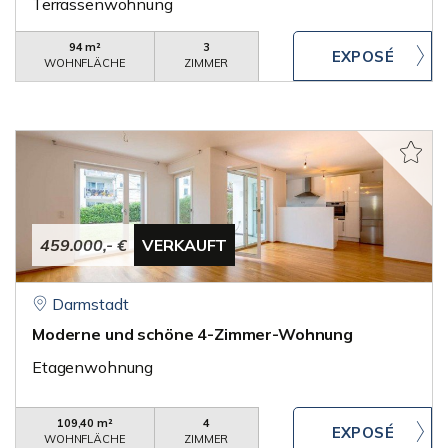
Terrassenwohnung
94 m²
3
WOHNFLÄCHE
ZIMMER
459.000,- €
VERKAUFT
Darmstadt
Moderne und schöne 4-Zimmer-Wohnung
Etagenwohnung
109,40 m²
4
WOHNFLÄCHE
ZIMMER