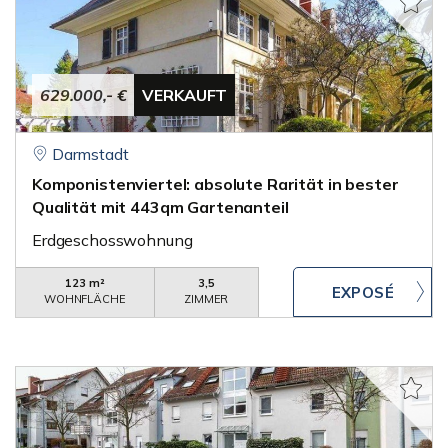
629.000,- €
VERKAUFT
Darmstadt
Komponistenviertel: absolute Rarität in bester
Qualität mit 443qm Gartenanteil
Erdgeschosswohnung
123 m²
3,5
WOHNFLÄCHE
ZIMMER