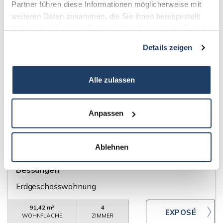
Partner führen diese Informationen möglicherweise mit
weiteren Daten zusammen, die Sie ihnen bereitgestellt
82,75 m²
3
WOHNFLÄCHE
ZIMMER
haben oder die sie im Rahmen Ihrer Nutzung der Dienste
gesammelt haben.
Details zeigen
360°
Alle zulassen
Anpassen
419.000,- €
VERKAUFT
Darmstadt
Ablehnen
gepflegte 4-Zimmerwohnung am Rande von
Bessungen
Erdgeschosswohnung
91,42 m²
4
WOHNFLÄCHE
ZIMMER