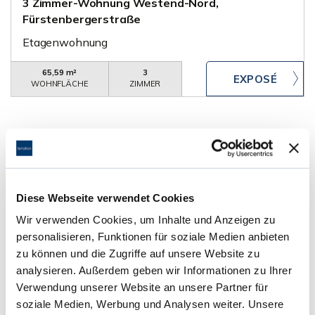
3 Zimmer-Wohnung Westend-Nord,
Fürstenbergerstraße
Etagenwohnung
65,59 m²
3
WOHNFLÄCHE
ZIMMER
Diese Webseite verwendet Cookies
345.000,- €
VERKAUFT
Wir verwenden Cookies, um Inhalte und Anzeigen zu
personalisieren, Funktionen für soziale Medien anbieten
Neu-Isenburg
zu können und die Zugriffe auf unsere Website zu
analysieren. Außerdem geben wir Informationen zu Ihrer
3-Zimmer-Dachgeschoßwohnung
Verwendung unserer Website an unsere Partner für
Dachgeschosswohnung
soziale Medien, Werbung und Analysen weiter. Unsere