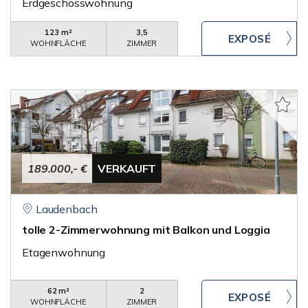
Erdgeschosswohnung
123 m²
3,5
WOHNFLÄCHE
ZIMMER
189.000,- €
VERKAUFT
Laudenbach
tolle 2-Zimmerwohnung mit Balkon und Loggia
Etagenwohnung
62 m²
2
WOHNFLÄCHE
ZIMMER