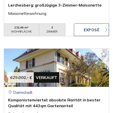
Lerchesberg: großzügige 3-Zimmer-Maisonette
Maisonettewohnung
131,46 m²
3
WOHNFLÄCHE
ZIMMER
629.000,- €
VERKAUFT
Darmstadt
Komponistenviertel: absolute Rarität in bester
Qualität mit 443qm Gartenanteil