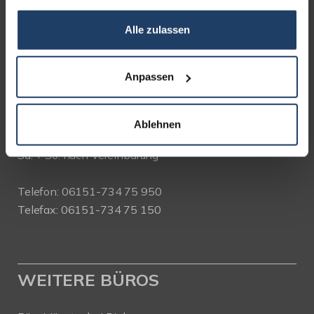
KONTAKT
Alle zulassen
terrakon Immobilienberatung
Bad Nauheimer Straße 4
Anpassen
64289 Darmstadt
Bürozeiten:
Ablehnen
Mo. - Fr. 9.00 - 18.00 Uhr
Sa. + So. nach Vereinbarung
Telefon: 06151-734 75 950
Telefax: 06151-734 75 150
WEITERE BÜROS