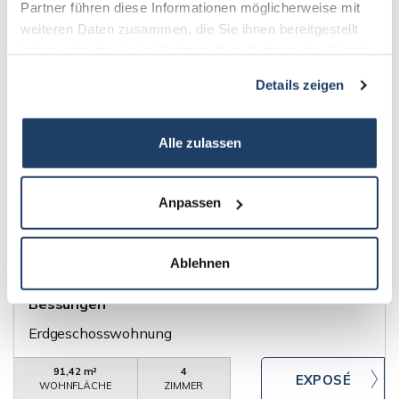
Partner führen diese Informationen möglicherweise mit
weiteren Daten zusammen, die Sie ihnen bereitgestellt
82,75 m²
3
WOHNFLÄCHE
ZIMMER
haben oder die sie im Rahmen Ihrer Nutzung der Dienste
gesammelt haben.
Details zeigen
360°
Alle zulassen
Anpassen
419.000,- €
VERKAUFT
Darmstadt
Ablehnen
gepflegte 4-Zimmerwohnung am Rande von
Bessungen
Erdgeschosswohnung
91,42 m²
4
WOHNFLÄCHE
ZIMMER