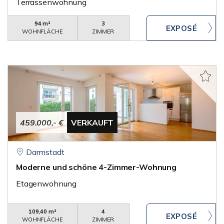
Terrassenwohnung
94 m²
3
WOHNFLÄCHE
ZIMMER
459.000,- €
VERKAUFT
Darmstadt
Moderne und schöne 4-Zimmer-Wohnung
Etagenwohnung
109,40 m²
4
WOHNFLÄCHE
ZIMMER