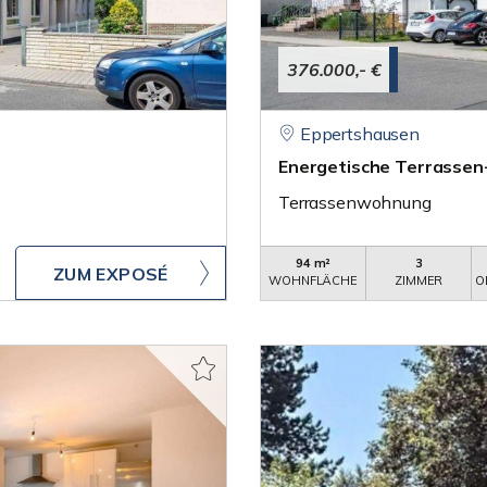
376.000,- €
Eppertshausen
Energetische Terrassen
Terrassenwohnung
94 m²
3
ZUM EXPOSÉ
WOHNFLÄCHE
ZIMMER
O