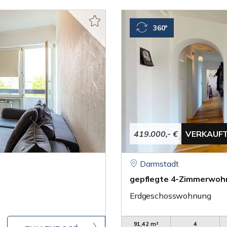
360°
419.000,- €
VERKAUF
Darmstadt
gepflegte 4-Zimmerwoh
Erdgeschosswohnung
91,42 m²
4