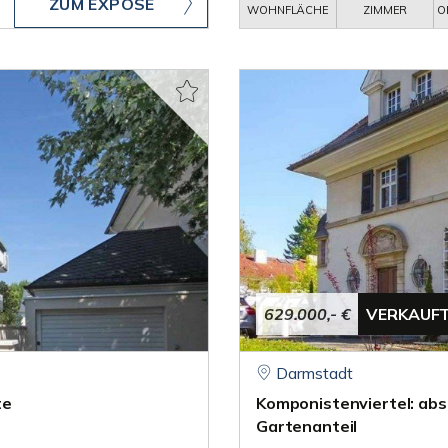
ZUM EXPOSÉ
WOHNFLÄCHE
ZIMMER
O
629.000,- €
VERKAUF
Darmstadt
te
Komponistenviertel: abs
Gartenanteil