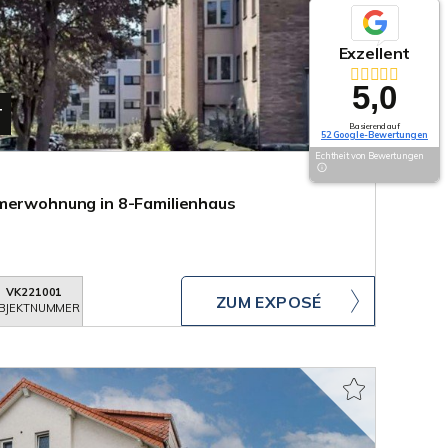
Exzellent
5,0
T
Basierend auf
52 Google-Bewertungen
Echtheit von Bewertungen
mmerwohnung in 8-Familienhaus
VK221001
ZUM EXPOSÉ
BJEKTNUMMER