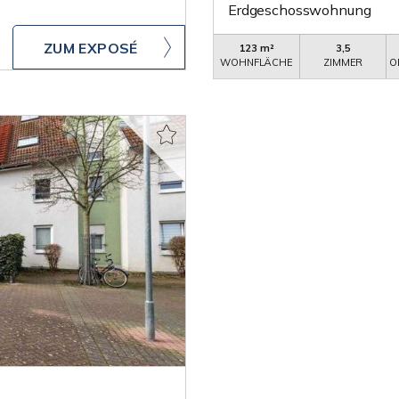
Erdgeschosswohnung
ZUM EXPOSÉ
123 m²
3,5
WOHNFLÄCHE
ZIMMER
O