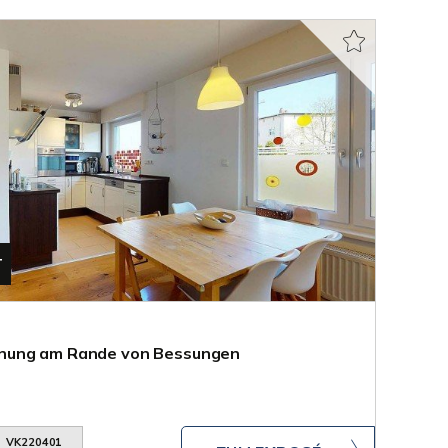
T
nung am Rande von Bessungen
VK220401