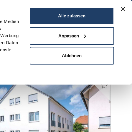
06151 - 734 75 950
Alle zulassen
le Medien
ir
N
SERVICE
NEWS
DARMSTADT
KONTAKT
, Werbung
Anpassen
ren Daten
ienste
Ablehnen