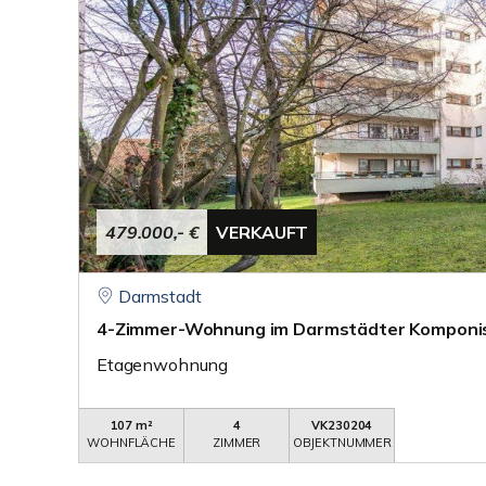
479.000,- €
VERKAUFT
Darmstadt
4-Zimmer-Wohnung im Darmstädter Komponis
Etagenwohnung
107 m²
4
VK230204
WOHNFLÄCHE
ZIMMER
OBJEKTNUMMER