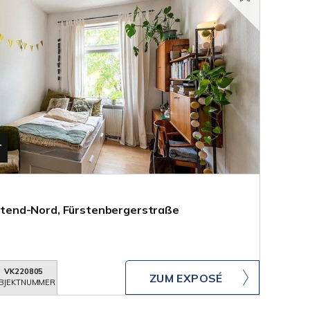
T
end-Nord, Fürstenbergerstraße
VK220805
ZUM EXPOSÉ
BJEKTNUMMER