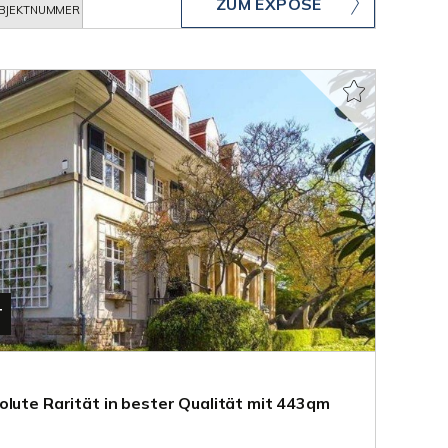
ZUM EXPOSÉ
BJEKTNUMMER
T
olute Rarität in bester Qualität mit 443qm