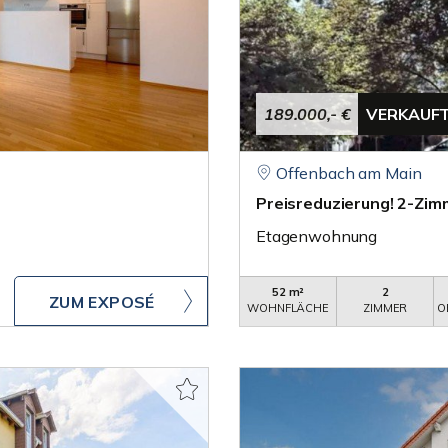
189.000,- €
VERKAUF
Offenbach am Main
Preisreduzierung! 2-Zi
Etagenwohnung
52 m²
2
ZUM EXPOSÉ
WOHNFLÄCHE
ZIMMER
O