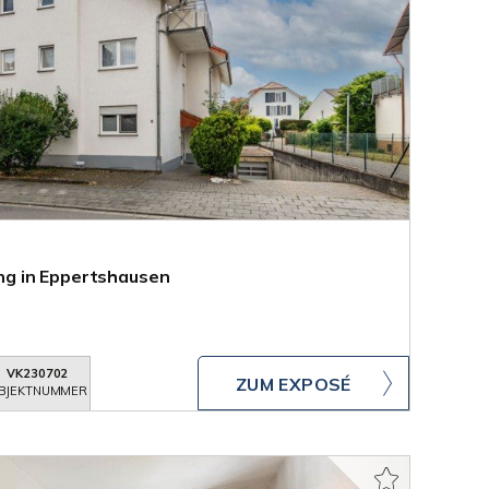
g in Eppertshausen
VK230702
ZUM EXPOSÉ
BJEKTNUMMER