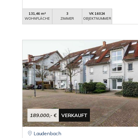
131,46 m²
3
VK 16024
WOHNFLÄCHE
ZIMMER
OBJEKTNUMMER
189.000,- €
VERKAUFT
Laudenbach