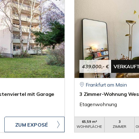
439.000,- €
VERKAUF
Frankfurt am Main
tenviertel mit Garage
3 Zimmer-Wohnung West
Etagenwohnung
65,59 m²
3
ZUM EXPOSÉ
WOHNFLÄCHE
ZIMMER
O