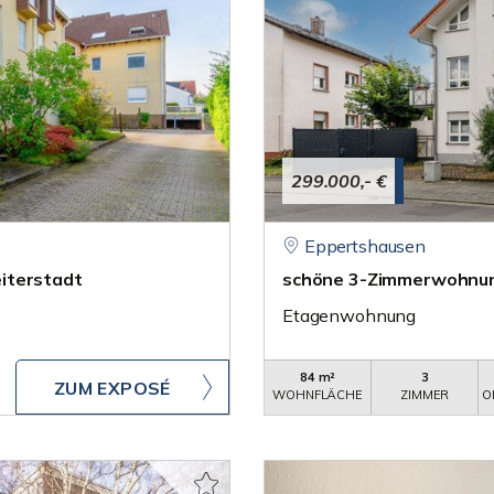
299.000,- €
Eppertshausen
iterstadt
schöne 3-Zimmerwohnun
Etagenwohnung
84 m²
3
ZUM EXPOSÉ
WOHNFLÄCHE
ZIMMER
O