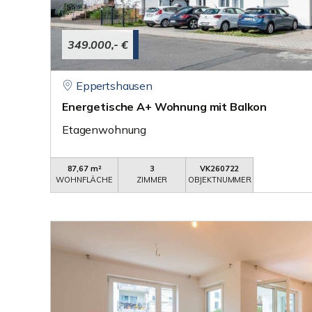
349.000,- €
Eppertshausen
Energetische A+ Wohnung mit Balkon
Etagenwohnung
87,67 m²
3
VK260722
WOHNFLÄCHE
ZIMMER
OBJEKTNUMMER