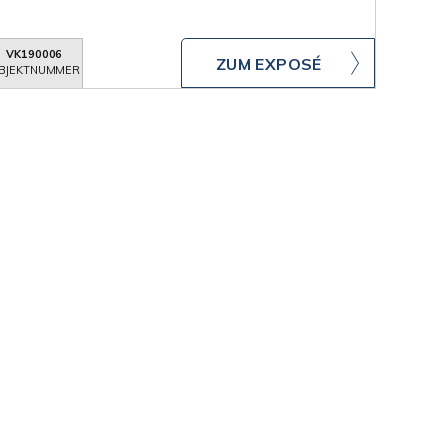
VK190006
ZUM EXPOSÉ
BJEKTNUMMER