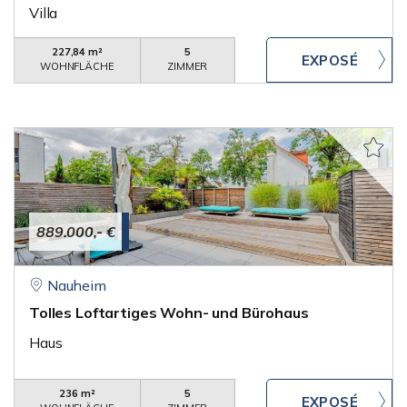
Villa
227,84 m²
5
WOHNFLÄCHE
ZIMMER
889.000,- €
Nauheim
Tolles Loftartiges Wohn- und Bürohaus
Haus
236 m²
5