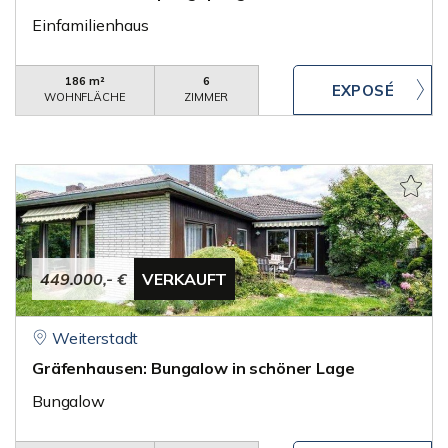
Einfamilienhaus
186 m²
6
WOHNFLÄCHE
ZIMMER
449.000,- €
VERKAUFT
Weiterstadt
Gräfenhausen: Bungalow in schöner Lage
Bungalow