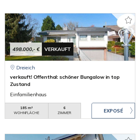
498.000,- €
VERKAUFT
Dreieich
verkauft! Offenthal: schöner Bungalow in top
Zustand
Einfamilienhaus
185 m²
6
WOHNFLÄCHE
ZIMMER