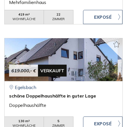
Mehrfamilienhaus
419 m²
22
WOHNFLÄCHE
ZIMMER
619.000,- €
VERKAUFT
Egelsbach
schöne Doppelhaushälfte in guter Lage
Doppelhaushälfte
130 m²
5
WOHNFLÄCHE
ZIMMER