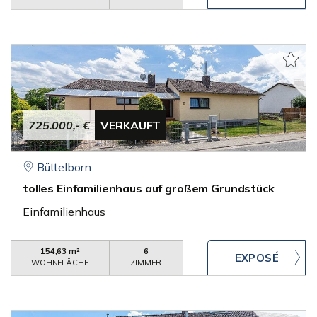
725.000,- €
VERKAUFT
Büttelborn
tolles Einfamilienhaus auf großem Grundstück
Einfamilienhaus
154,63 m²
6
WOHNFLÄCHE
ZIMMER