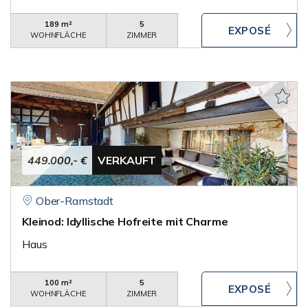
189 m²
5
WOHNFLÄCHE
ZIMMER
449.000,- €
VERKAUFT
Ober-Ramstadt
Kleinod: Idyllische Hofreite mit Charme
Haus
100 m²
5
WOHNFLÄCHE
ZIMMER