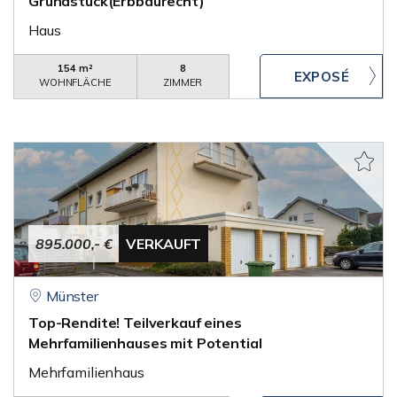
Grundstück(Erbbaurecht)
Haus
154 m²
8
WOHNFLÄCHE
ZIMMER
895.000,- €
VERKAUFT
Münster
Top-Rendite! Teilverkauf eines
Mehrfamilienhauses mit Potential
Mehrfamilienhaus