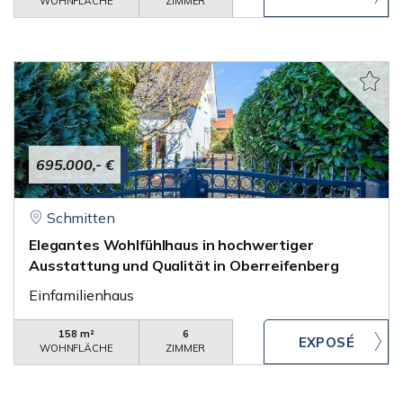
WOHNFLÄCHE
ZIMMER
695.000,- €
Schmitten
Elegantes Wohlfühlhaus in hochwertiger
Ausstattung und Qualität in Oberreifenberg
Einfamilienhaus
158 m²
6
WOHNFLÄCHE
ZIMMER