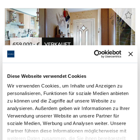
659.000,- €
VERKAUFT
Viernheim
Tolles Reihenhaus mit viel Platz in sehr gutem
Diese Webseite verwendet Cookies
Zustand
Wir verwenden Cookies, um Inhalte und Anzeigen zu
Reihenmittelhaus
personalisieren, Funktionen für soziale Medien anbieten
zu können und die Zugriffe auf unsere Website zu
188 m²
5
analysieren. Außerdem geben wir Informationen zu Ihrer
WOHNFLÄCHE
ZIMMER
Verwendung unserer Website an unsere Partner für
soziale Medien, Werbung und Analysen weiter. Unsere
Partner führen diese Informationen möglicherweise mit
weiteren Daten zusammen, die Sie ihnen bereitgestellt