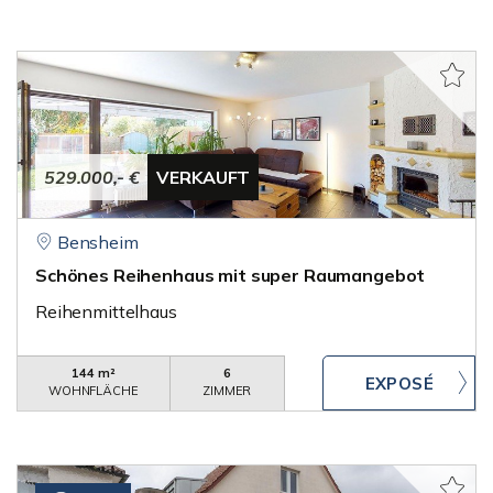
529.000,- €
VERKAUFT
Bensheim
Schönes Reihenhaus mit super Raumangebot
Reihenmittelhaus
144 m²
6
WOHNFLÄCHE
ZIMMER