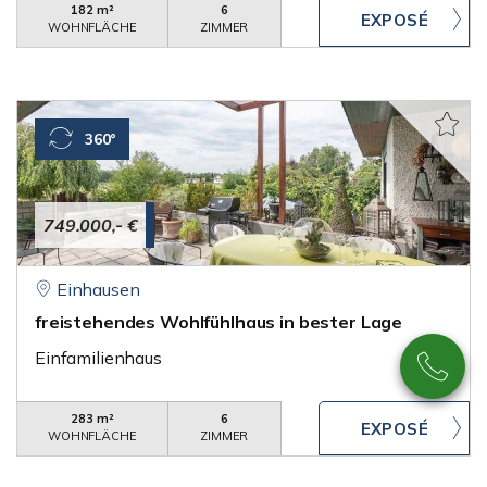
182 m²
6
WOHNFLÄCHE
ZIMMER
360°
749.000,- €
Einhausen
freistehendes Wohlfühlhaus in bester Lage
Einfamilienhaus
283 m²
6
WOHNFLÄCHE
ZIMMER