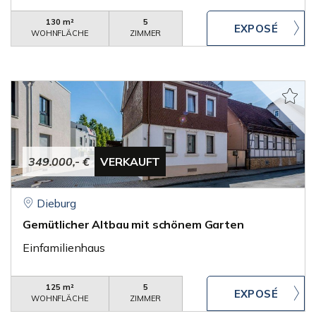
130 m²
5
WOHNFLÄCHE
ZIMMER
349.000,- €
VERKAUFT
Dieburg
Gemütlicher Altbau mit schönem Garten
Einfamilienhaus
125 m²
5
WOHNFLÄCHE
ZIMMER