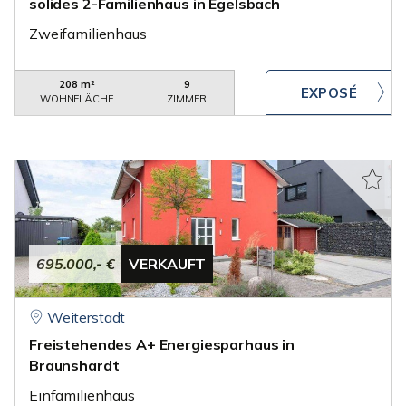
solides 2-Familienhaus in Egelsbach
Zweifamilienhaus
208 m²
9
WOHNFLÄCHE
ZIMMER
695.000,- €
VERKAUFT
Weiterstadt
Freistehendes A+ Energiesparhaus in
Braunshardt
Einfamilienhaus