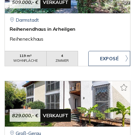
509.000,- €
VERKAUFT
Darmstadt
Reihenendhaus in Arheilgen
Reiheneckhaus
119 m²
4
WOHNFLÄCHE
ZIMMER
829.000,- €
VERKAUFT
Groß-Gerau