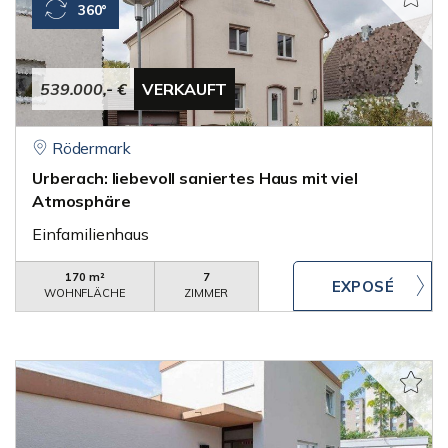
360°
539.000,- €
VERKAUFT
Rödermark
Urberach: liebevoll saniertes Haus mit viel
Atmosphäre
Einfamilienhaus
170 m²
7
WOHNFLÄCHE
ZIMMER