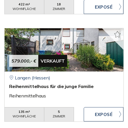
422 m²
18
WOHNFLÄCHE
ZIMMER
579.000,- €
VERKAUFT
Langen (Hessen)
Reihenmittelhaus für die junge Familie
Reihenmittelhaus
135 m²
5
WOHNFLÄCHE
ZIMMER