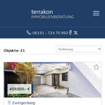
06151 - 734 75 950
Objekte:
41
459.000,- €
Zwingenberg