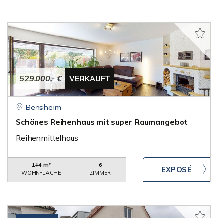
529.000,- €
VERKAUFT
Bensheim
Schönes Reihenhaus mit super Raumangebot
Reihenmittelhaus
144 m²
6
WOHNFLÄCHE
ZIMMER