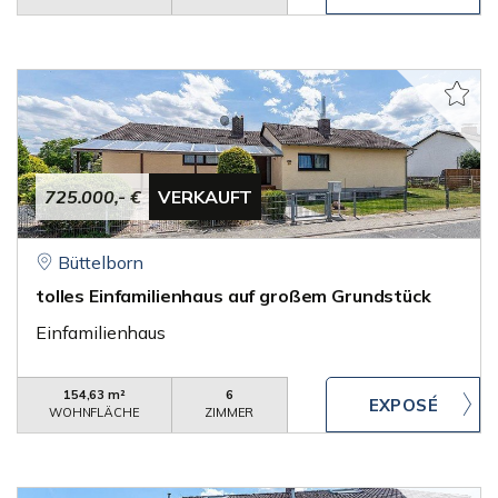
725.000,- €
VERKAUFT
Büttelborn
tolles Einfamilienhaus auf großem Grundstück
Einfamilienhaus
154,63 m²
6
WOHNFLÄCHE
ZIMMER