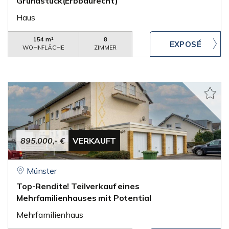
Grundstück(Erbbaurecht)
Haus
154 m²
8
WOHNFLÄCHE
ZIMMER
895.000,- €
VERKAUFT
Münster
Top-Rendite! Teilverkauf eines
Mehrfamilienhauses mit Potential
Mehrfamilienhaus