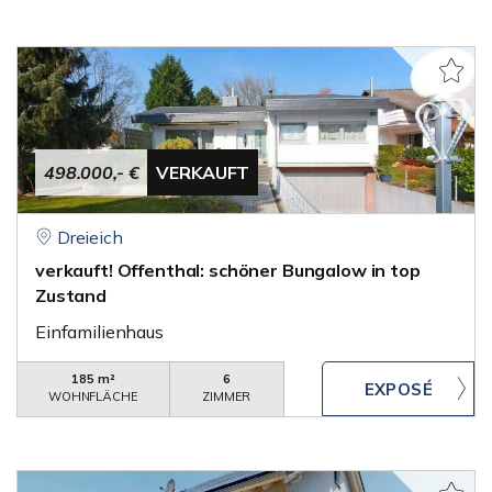
498.000,- €
VERKAUFT
Dreieich
verkauft! Offenthal: schöner Bungalow in top
Zustand
Einfamilienhaus
185 m²
6
WOHNFLÄCHE
ZIMMER