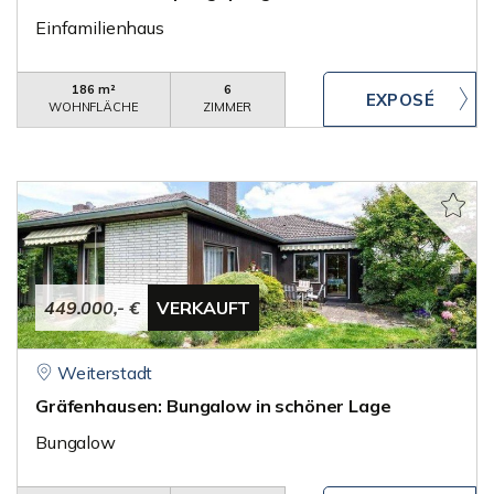
Einfamilienhaus
186 m²
6
WOHNFLÄCHE
ZIMMER
449.000,- €
VERKAUFT
Weiterstadt
Gräfenhausen: Bungalow in schöner Lage
Bungalow