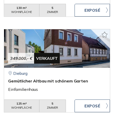
130 m²
5
WOHNFLÄCHE
ZIMMER
349.000,- €
VERKAUFT
Dieburg
Gemütlicher Altbau mit schönem Garten
Einfamilienhaus
125 m²
5
WOHNFLÄCHE
ZIMMER