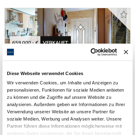
659.000,- €
VERKAUFT
Viernheim
Tolles Reihenhaus mit viel Platz in sehr gutem
Diese Webseite verwendet Cookies
Zustand
Wir verwenden Cookies, um Inhalte und Anzeigen zu
Reihenmittelhaus
personalisieren, Funktionen für soziale Medien anbieten
zu können und die Zugriffe auf unsere Website zu
188 m²
5
analysieren. Außerdem geben wir Informationen zu Ihrer
WOHNFLÄCHE
ZIMMER
Verwendung unserer Website an unsere Partner für
soziale Medien, Werbung und Analysen weiter. Unsere
Partner führen diese Informationen möglicherweise mit
weiteren Daten zusammen, die Sie ihnen bereitgestellt