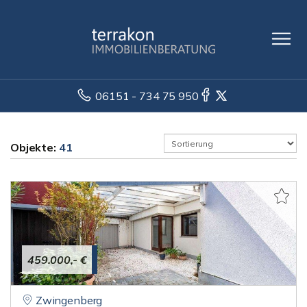
06151 - 734 75 950
Objekte:
41
459.000,- €
Zwingenberg