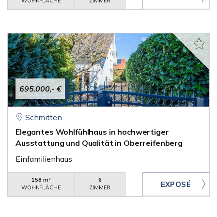
WOHNFLÄCHE
ZIMMER
695.000,- €
Schmitten
Elegantes Wohlfühlhaus in hochwertiger
Ausstattung und Qualität in Oberreifenberg
Einfamilienhaus
158 m²
6
WOHNFLÄCHE
ZIMMER