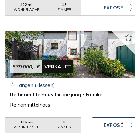
422 m²
18
WOHNFLÄCHE
ZIMMER
579.000,- €
VERKAUFT
Langen (Hessen)
Reihenmittelhaus für die junge Familie
Reihenmittelhaus
135 m²
5
WOHNFLÄCHE
ZIMMER