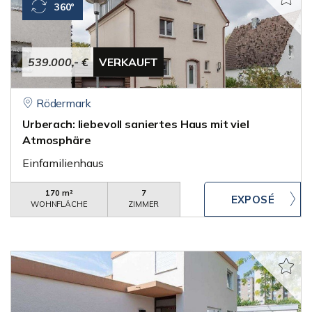
360°
539.000,- €
VERKAUFT
Rödermark
Urberach: liebevoll saniertes Haus mit viel
Atmosphäre
Einfamilienhaus
170 m²
7
WOHNFLÄCHE
ZIMMER