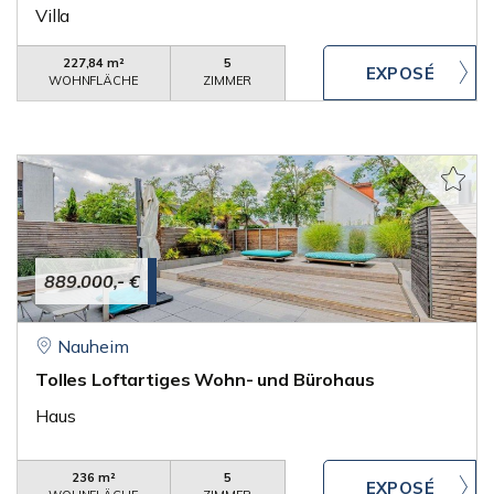
Villa
227,84 m²
5
WOHNFLÄCHE
ZIMMER
889.000,- €
Nauheim
Tolles Loftartiges Wohn- und Bürohaus
Haus
236 m²
5