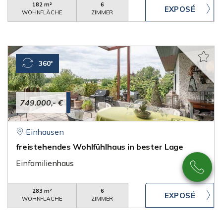
182 m²
6
WOHNFLÄCHE
ZIMMER
360°
749.000,- €
Einhausen
freistehendes Wohlfühlhaus in bester Lage
Einfamilienhaus
283 m²
6
WOHNFLÄCHE
ZIMMER