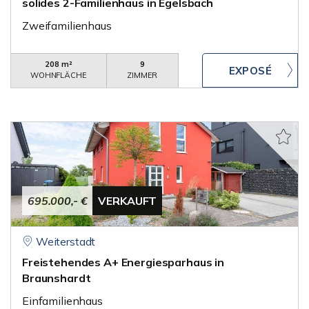
solides 2-Familienhaus in Egelsbach
Zweifamilienhaus
208 m²
9
WOHNFLÄCHE
ZIMMER
695.000,- €
VERKAUFT
Weiterstadt
Freistehendes A+ Energiesparhaus in
Braunshardt
Einfamilienhaus