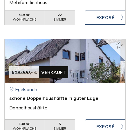
Mehrfamilienhaus
419 m²
22
WOHNFLÄCHE
ZIMMER
619.000,- €
VERKAUFT
Egelsbach
schöne Doppelhaushälfte in guter Lage
Doppelhaushälfte
130 m²
5
WOHNFLÄCHE
ZIMMER