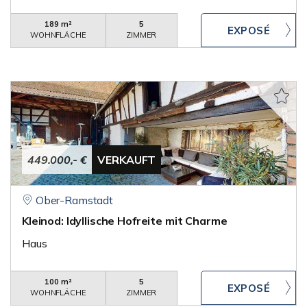
189 m²
5
WOHNFLÄCHE
ZIMMER
449.000,- €
VERKAUFT
Ober-Ramstadt
Kleinod: Idyllische Hofreite mit Charme
Haus
100 m²
5
WOHNFLÄCHE
ZIMMER