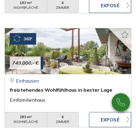
182 m²
6
WOHNFLÄCHE
ZIMMER
360°
749.000,- €
Einhausen
freistehendes Wohlfühlhaus in bester Lage
Einfamilienhaus
283 m²
6
WOHNFLÄCHE
ZIMMER