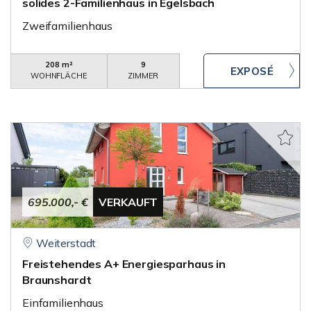
solides 2-Familienhaus in Egelsbach
Zweifamilienhaus
208 m²
9
WOHNFLÄCHE
ZIMMER
695.000,- €
VERKAUFT
Weiterstadt
Freistehendes A+ Energiesparhaus in
Braunshardt
Einfamilienhaus