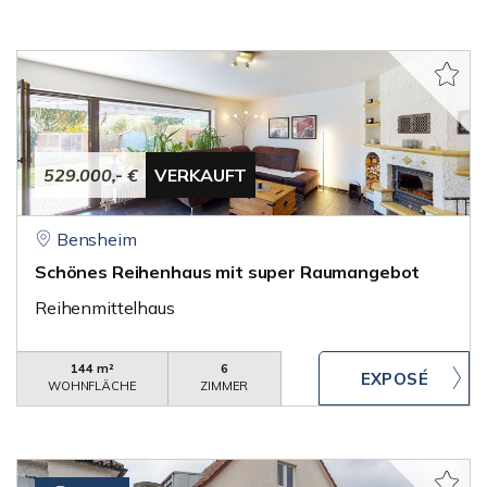
529.000,- €
VERKAUFT
Bensheim
Schönes Reihenhaus mit super Raumangebot
Reihenmittelhaus
144 m²
6
WOHNFLÄCHE
ZIMMER