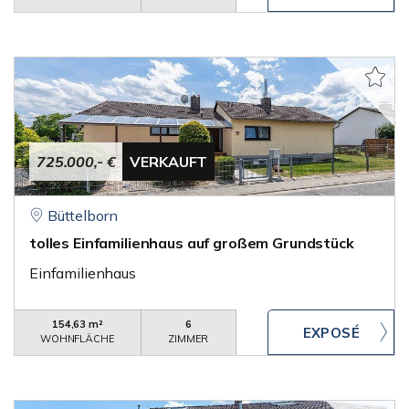
725.000,- €
VERKAUFT
Büttelborn
tolles Einfamilienhaus auf großem Grundstück
Einfamilienhaus
154,63 m²
6
WOHNFLÄCHE
ZIMMER