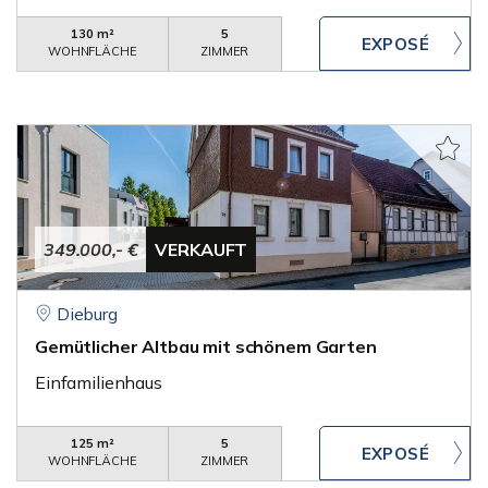
130 m²
5
WOHNFLÄCHE
ZIMMER
349.000,- €
VERKAUFT
Dieburg
Gemütlicher Altbau mit schönem Garten
Einfamilienhaus
125 m²
5
WOHNFLÄCHE
ZIMMER