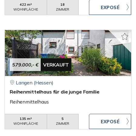
422 m²
18
WOHNFLÄCHE
ZIMMER
579.000,- €
VERKAUFT
Langen (Hessen)
Reihenmittelhaus für die junge Familie
Reihenmittelhaus
135 m²
5
WOHNFLÄCHE
ZIMMER