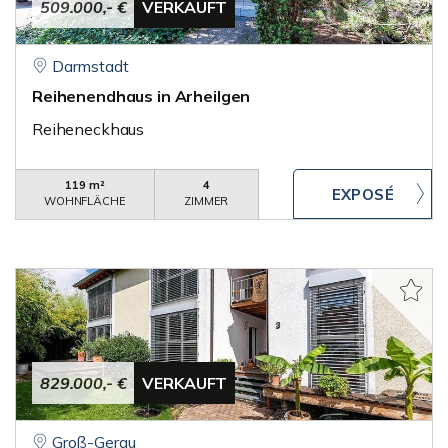
509.000,- €
VERKAUFT
Darmstadt
Reihenendhaus in Arheilgen
Reiheneckhaus
119 m²
4
WOHNFLÄCHE
ZIMMER
829.000,- €
VERKAUFT
Groß-Gerau