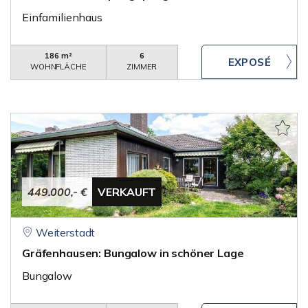
Einfamilienhaus
186 m²
6
WOHNFLÄCHE
ZIMMER
449.000,- €
VERKAUFT
Weiterstadt
Gräfenhausen: Bungalow in schöner Lage
Bungalow