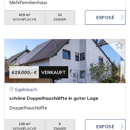
Mehrfamilienhaus
419 m²
22
WOHNFLÄCHE
ZIMMER
619.000,- €
VERKAUFT
Egelsbach
schöne Doppelhaushälfte in guter Lage
Doppelhaushälfte
130 m²
5
WOHNFLÄCHE
ZIMMER