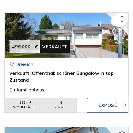
498.000,- €
VERKAUFT
Dreieich
verkauft! Offenthal: schöner Bungalow in top
Zustand
Einfamilienhaus
185 m²
6
WOHNFLÄCHE
ZIMMER