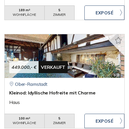
189 m²
5
WOHNFLÄCHE
ZIMMER
449.000,- €
VERKAUFT
Ober-Ramstadt
Kleinod: Idyllische Hofreite mit Charme
Haus
100 m²
5
WOHNFLÄCHE
ZIMMER