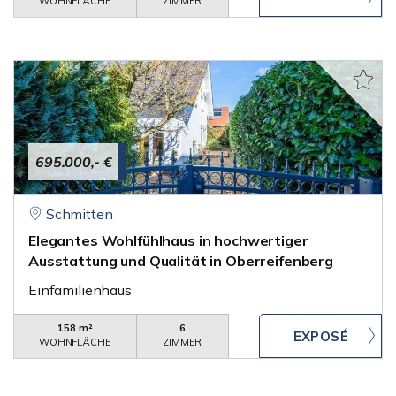
WOHNFLÄCHE
ZIMMER
695.000,- €
Schmitten
Elegantes Wohlfühlhaus in hochwertiger
Ausstattung und Qualität in Oberreifenberg
Einfamilienhaus
158 m²
6
WOHNFLÄCHE
ZIMMER