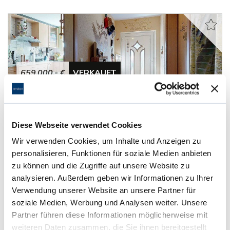
659.000,- €
VERKAUFT
Viernheim
Tolles Reihenhaus mit viel Platz in sehr gutem
Diese Webseite verwendet Cookies
Zustand
Wir verwenden Cookies, um Inhalte und Anzeigen zu
Reihenmittelhaus
personalisieren, Funktionen für soziale Medien anbieten
zu können und die Zugriffe auf unsere Website zu
188 m²
5
analysieren. Außerdem geben wir Informationen zu Ihrer
WOHNFLÄCHE
ZIMMER
Verwendung unserer Website an unsere Partner für
soziale Medien, Werbung und Analysen weiter. Unsere
Partner führen diese Informationen möglicherweise mit
weiteren Daten zusammen, die Sie ihnen bereitgestellt