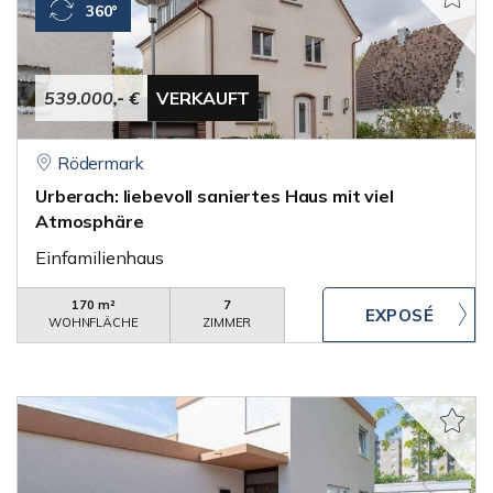
360°
539.000,- €
VERKAUFT
Rödermark
Urberach: liebevoll saniertes Haus mit viel
Atmosphäre
Einfamilienhaus
170 m²
7
WOHNFLÄCHE
ZIMMER