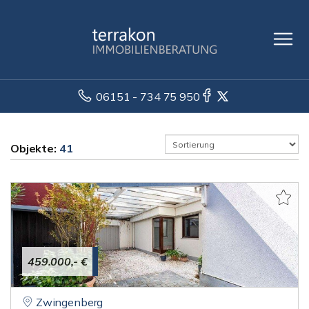
06151 - 734 75 950
Objekte:
41
459.000,- €
Zwingenberg