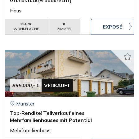
Grundstück(Erbbaurecht)
Haus
154 m²
8
WOHNFLÄCHE
ZIMMER
895.000,- €
VERKAUFT
Münster
Top-Rendite! Teilverkauf eines
Mehrfamilienhauses mit Potential
Mehrfamilienhaus