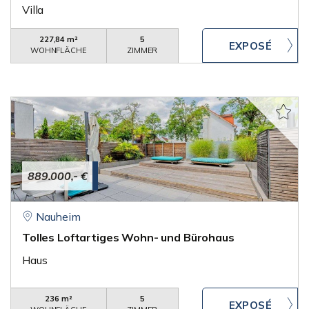
Villa
227,84 m²
5
WOHNFLÄCHE
ZIMMER
889.000,- €
Nauheim
Tolles Loftartiges Wohn- und Bürohaus
Haus
236 m²
5