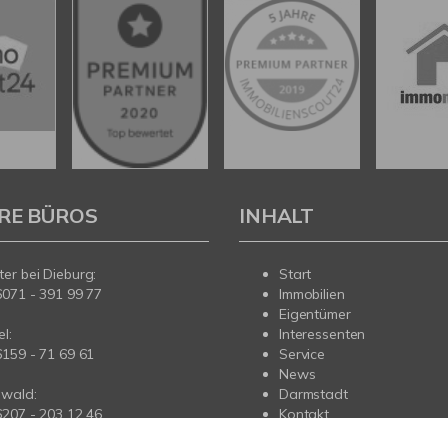
RE BÜROS
INHALT
er bei Dieburg:
Start
6071 - 391 99 77
Immobilien
Eigentümer
l:
Interessenten
6159 - 71 69 61
Service
News
wald:
Darmstadt
6207 - 203 12 46
Kontakt