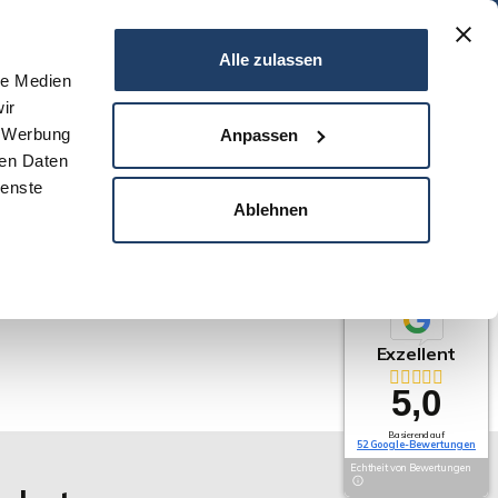
06151 - 734 75 950
Alle zulassen
le Medien
ir
N
SERVICE
NEWS
DARMSTADT
KONTAKT
, Werbung
Anpassen
ren Daten
ienste
Ablehnen
Exzellent
5,0
Basierend auf
52 Google-Bewertungen
Echtheit von Bewertungen