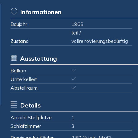
Informationen
Baujahr
1968
teil /
Zustand
vollrenovierungsbedürftig
Ausstattung
Balkon
Unterkellert
Abstellraum
Details
Anzahl Stellplätze
1
Schlafzimmer
3
Provision für Käufer
3,57 % inkl. MwSt.