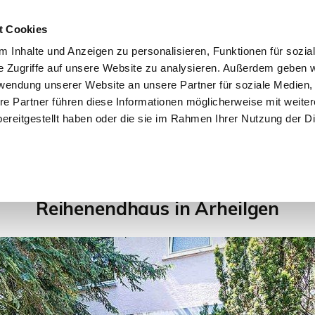
t Cookies
 Inhalte und Anzeigen zu personalisieren, Funktionen für sozia
e Zugriffe auf unsere Website zu analysieren. Außerdem geben w
START
IMMOBILIEN
EIGENTÜMER
INTERESSENTE
rwendung unserer Website an unsere Partner für soziale Medien
re Partner führen diese Informationen möglicherweise mit weite
ereitgestellt haben oder die sie im Rahmen Ihrer Nutzung der D
3
4
5
6
7
Reihenendhaus in Arheilgen