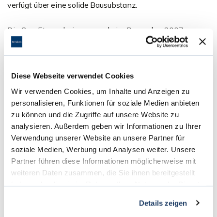
verfügt über eine solide Bausubstanz.
Die Gas-Etagenheizung wurde im Dezember 2007
installiert. Die Balkone werden 2022 saniert.
Ansprechpartner
Diese Webseite verwendet Cookies
Wir verwenden Cookies, um Inhalte und Anzeigen zu
Frau Sabine Reinhard
personalisieren, Funktionen für soziale Medien anbieten
Telefon: 06207 - 203 12 46
zu können und die Zugriffe auf unsere Website zu
Telefax: 06071 - 391 99 79
analysieren. Außerdem geben wir Informationen zu Ihrer
odenwald@terrakon.de
Verwendung unserer Website an unsere Partner für
soziale Medien, Werbung und Analysen weiter. Unsere
Partner führen diese Informationen möglicherweise mit
Links
weiteren Daten zusammen, die Sie ihnen bereitgestellt
haben oder die sie im Rahmen Ihrer Nutzung der Dienste
3D - Rundgang
gesammelt haben.
Details zeigen
Homepage