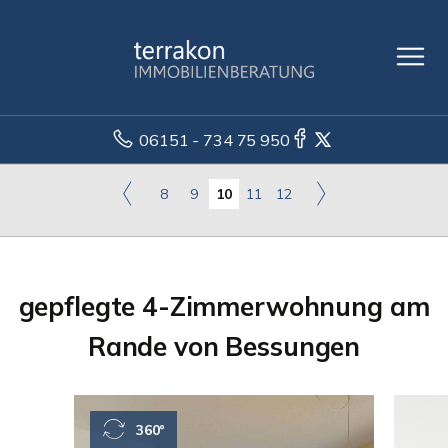
06151 - 734 75 950
8
9
10
11
12
gepflegte 4-Zimmerwohnung am
Rande von Bessungen
360°