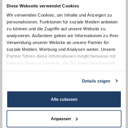
166 kWh / (m²*a)
Diese Webseite verwendet Cookies
Energieverbrauchskennwert
Wir verwenden Cookies, um Inhalte und Anzeigen zu
personalisieren, Funktionen für soziale Medien anbieten
zu können und die Zugriffe auf unsere Website zu
analysieren. Außerdem geben wir Informationen zu Ihrer
Weitere Informationen
Verwendung unserer Website an unsere Partner für
soziale Medien, Werbung und Analysen weiter. Unsere
Partner führen diese Informationen möglicherweise mit
Wesentlicher Energieträger
Gas
weiteren Daten zusammen, die Sie ihnen bereitgestellt
Energieausweis Jahrgang
ab dem 1.5.2014
haben oder die sie im Rahmen Ihrer Nutzung der Dienste
Energieausweis Werteklasse
F
gesammelt haben.
Details zeigen
Energieausweis Baujahr
1960
Energieausweis Gebäudeart
Wohngebäude
Alle zulassen
Heizung
Zentralheizung
Befeuerung
Gas
Anpassen