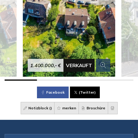
1.400.000,- €
VERKAUFT
Facebook
(Twitter)
Notizblock (
)
merken
Broschüre