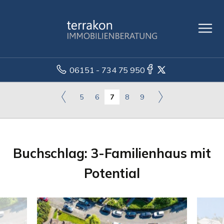
06151 - 734 75 950
5
6
7
8
9
Buchschlag: 3-Familienhaus mit
Potential