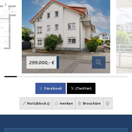
299.000,- €
Facebook
(Twitter)
Notizblock (
)
merken
Broschüre