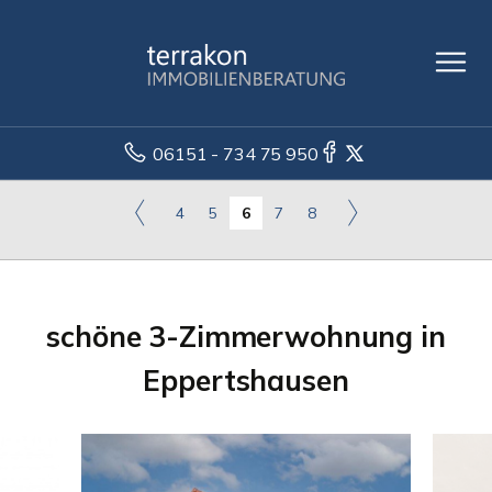
06151 - 734 75 950
4
5
6
7
8
schöne 3-Zimmerwohnung in
Eppertshausen