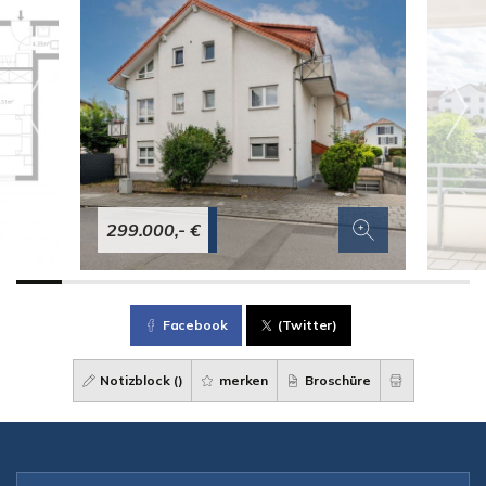
299.000,- €
Facebook
(Twitter)
Notizblock (
)
merken
Broschüre