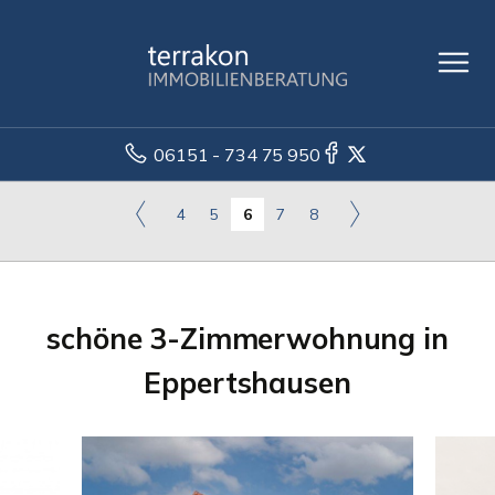
06151 - 734 75 950
4
5
6
7
8
schöne 3-Zimmerwohnung in
Eppertshausen